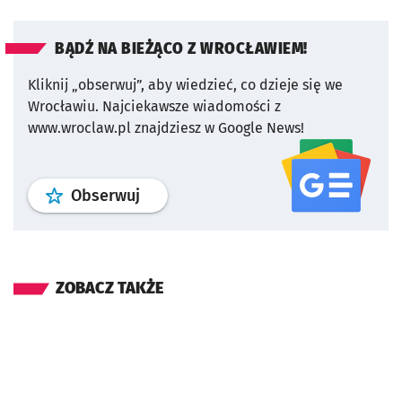
BĄDŹ NA BIEŻĄCO Z WROCŁAWIEM!
Kliknij „obserwuj”, aby wiedzieć, co dzieje się we
Wrocławiu.
Najciekawsze wiadomości z
www.wroclaw.pl znajdziesz w Google News!
profil
google news
serwisu wroclaw
Obserwuj
ZOBACZ TAKŻE