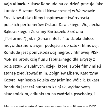
Kaja Klimek.
Łukasz Ronduda na co dzień pracuje jako
kurator Muzeum Sztuki Nowoczesnej w Warszawie.
Zrealizował dwa filmy inspirowane twórczością
polskich perfomerów: Oskara Dawickiego, Wojciecha
Bąkowskiego i Zuzanny Bartoszek. Zarówno
„Performer”, jak i „Serce miłości” to dzieła dalece
indywidualne w swym podejściu do sztuki filmowej.
Ronduda jest pomysłodawcą nagrody filmowej PISF i
MSN na produkcję filmu fabularnego dla artysty z
pola sztuk wizualnych, dzięki której swoje filmy mieli
szansę zrealizować m.in. Zbigniew Libera, Katarzyna
Kozyra, Agnieszka Polska czy Jaśmina Wójcik. Łukasz
Ronduda jest też autorem książek, wykładowcą
akademickim, adiunktem na wydziale psychologii.
Aby wygrać podwójne zaproszenia na filmy do DCF-