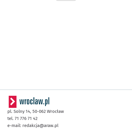
pl. Solny 14,
50-062
Wrocław
tel. 71 776 71 42
e-mail:
redakcja@araw.pl