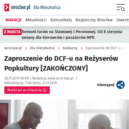
Serwis informacyjny wroclaw.pl podserwis: Dla mieszkańca
Menu
WAKACJE
Aktualności
Komunikaty
Bezpieczny Wrocław
Inwest
Z MIASTA
Remont torów na Stawowej i Peronowej. Od 8 sierpnia
zmiany dla kierowców i pasażerów MPK
wroclaw.pl
Dla mieszkańca
Konkursy
Zaproszenie do DCF-u na 
Zaproszenie do DCF-u na Reżyserów
Popkultury [ZAKOŃCZONY]
Data publikacji:
Autor:
20.11.2019 00:00 |
Redakcja www.wroclaw.pl
|
aktualizacja:
7 lat temu, 21.11.2019
artykuł
Udostępnij
Materiał archiwalny
Kliknij, aby powiększyć