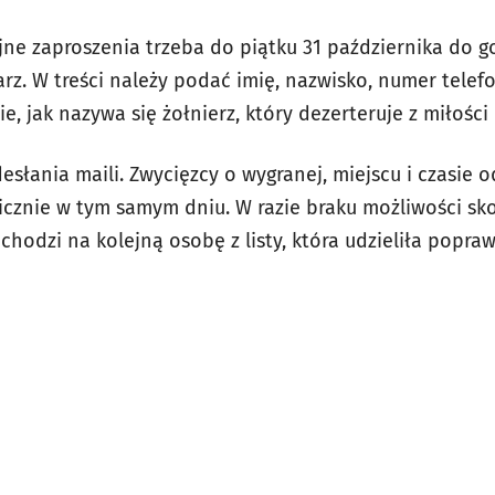
e zaproszenia trzeba do piątku 31 października do go
rz. W treści należy podać imię, nazwisko, numer tele
, jak nazywa się żołnierz, który dezerteruje z miłośc
słania maili. Zwycięzcy o wygranej, miejscu i czasie 
cznie w tym samym dniu. W razie braku możliwości sk
chodzi na kolejną osobę z listy, która udzieliła popr