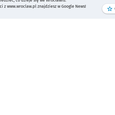
wiedzieć, co dzieje się we Wrocławiu.
i z www.wroclaw.pl znajdziesz w Google News!