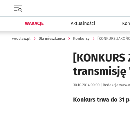
Menu główne portalu wroclaw.pl
WAKACJE
Aktualności
Kom
wroclaw.pl
Dla mieszkańca
Konkursy
[KONKURS ZAKOŃCZ
[KONKURS 
transmisję
Data publikacji:
Autor:
30.10.2014 00:00 |
Redakcja www.w
Konkurs trwa do 31 p