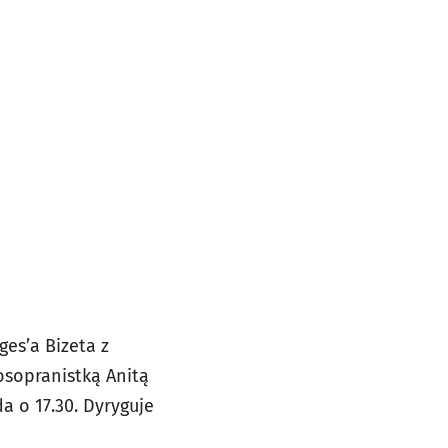
es’a Bizeta z
osopranistką Anitą
a o 17.30. Dyryguje