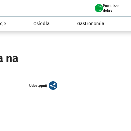
Powietrze
we Wrocławiu
 mieszkańca
dobre
cje
Osiedla
Gastronomia
a na
artykuł
Udostępnij