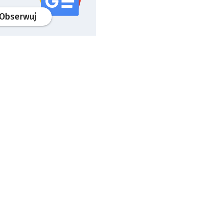
profil
google news
serwisu wroclaw.pl
Obserwuj