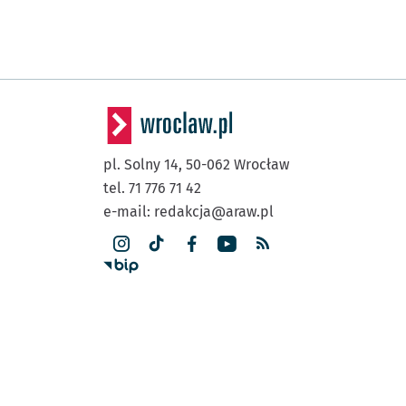
pl. Solny 14,
50-062
Wrocław
tel. 71 776 71 42
e-mail:
redakcja@araw.pl