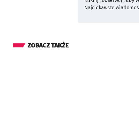
Kliknij „obserwuj”, aby 
Najciekawsze wiadomośc
ZOBACZ TAKŻE