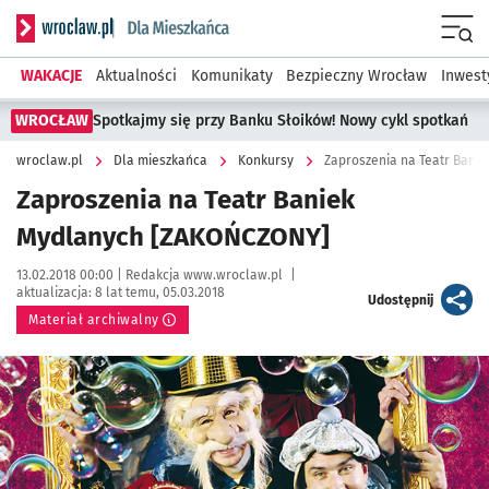
Serwis informacyjny wroclaw.pl podserwis: Dla mieszkańca
Menu
WAKACJE
Aktualności
Komunikaty
Bezpieczny Wrocław
Inwest
WROCŁAW
Spotkajmy się przy Banku Słoików! Nowy cykl spotkań
wroclaw.pl
Dla mieszkańca
Konkursy
Zaproszenia na Teatr Bani
Zaproszenia na Teatr Baniek
Mydlanych [ZAKOŃCZONY]
Data publikacji:
Autor:
13.02.2018 00:00 |
Redakcja www.wroclaw.pl
|
aktualizacja:
8 lat temu, 05.03.2018
artykuł
Udostępnij
Materiał archiwalny
Kliknij, aby powiększyć