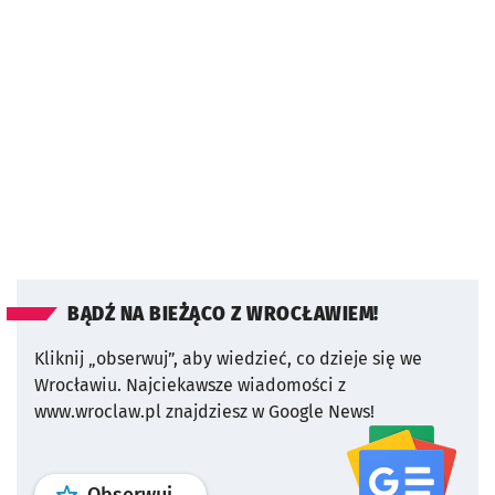
BĄDŹ NA BIEŻĄCO Z WROCŁAWIEM!
Kliknij „obserwuj”, aby wiedzieć, co dzieje się we
Wrocławiu.
Najciekawsze wiadomości z
www.wroclaw.pl znajdziesz w Google News!
profil
google news
serwisu wroclaw
Obserwuj