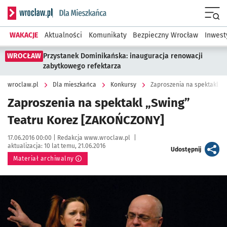
Serwis informacyjny wroclaw.pl podserwis: Dla mieszkańca
Menu
WAKACJE
Aktualności
Komunikaty
Bezpieczny Wrocław
Inwest
WROCŁAW
Przystanek Dominikańska: inauguracja renowacji
zabytkowego refektarza
wroclaw.pl
Dla mieszkańca
Konkursy
Zaproszenia na spektakl „
Zaproszenia na spektakl „Swing”
Teatru Korez [ZAKOŃCZONY]
Data publikacji:
Autor:
17.06.2016 00:00 |
Redakcja www.wroclaw.pl
|
aktualizacja:
10 lat temu, 21.06.2016
artykuł
Udostępnij
Materiał archiwalny
Kliknij, aby powiększyć