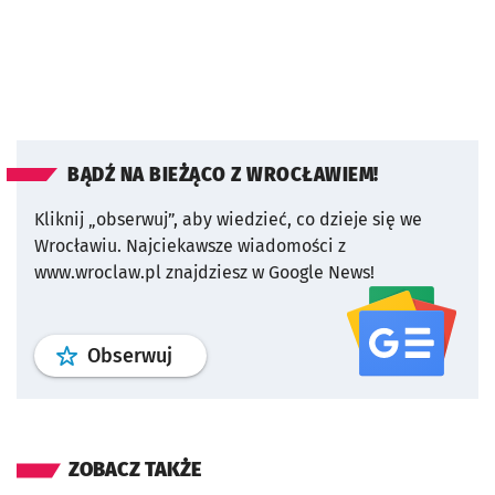
BĄDŹ NA BIEŻĄCO Z WROCŁAWIEM!
Kliknij „obserwuj”, aby wiedzieć, co dzieje się we
Wrocławiu.
Najciekawsze wiadomości z
www.wroclaw.pl znajdziesz w Google News!
profil
google news
serwisu wroclaw
Obserwuj
ZOBACZ TAKŻE