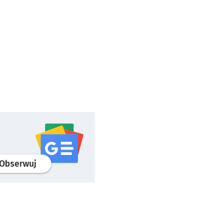
profil
google news
serwisu wroclaw.pl
Obserwuj