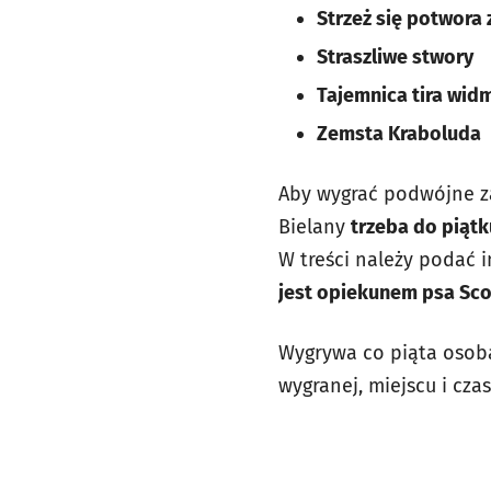
Strzeż się potwora
Straszliwe stwory
Tajemnica tira wid
Zemsta Kraboluda
Aby wygrać podwójne za
Bielany
trzeba do piątk
W treści należy podać 
jest opiekunem psa Sc
Wygrywa co piąta osoba
wygranej, miejscu i cz