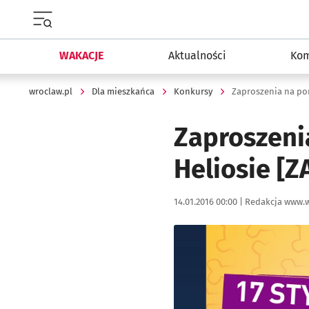
Menu główne portalu wroclaw.pl
WAKACJE
Aktualności
Kom
wroclaw.pl
Dla mieszkańca
Konkursy
Zaproszenia na po
Zaproszeni
Heliosie [
Data publikacji:
Autor:
14.01.2016 00:00 |
Redakcja www.w
Kliknij, aby powiększyć