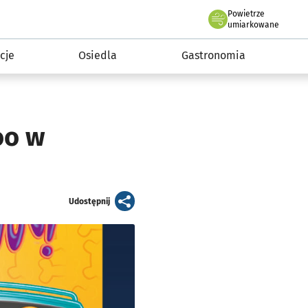
Powietrze
we Wrocławiu
 mieszkańca
umiarkowane
cje
Osiedla
Gastronomia
oo w
artykuł
Udostępnij