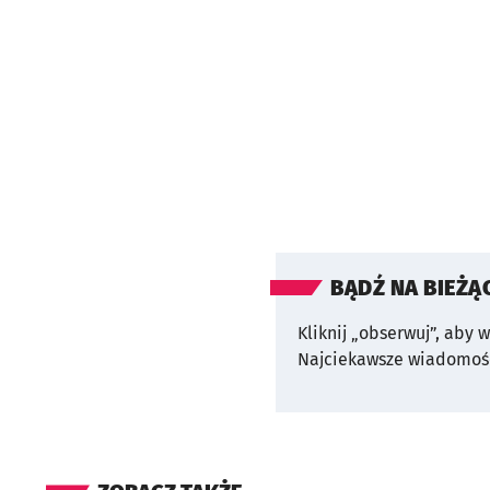
BĄDŹ NA BIEŻĄ
Kliknij „obserwuj”, aby 
Najciekawsze wiadomośc