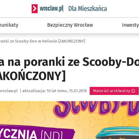
Serwis informacyjny wroclaw.pl podserwis: Dla
unikaty
Bezpieczny Wrocław
Inwesty
ranki ze Scooby-Doo w Heliosie [ZAKOŃCZONY]
a na poranki ze Scooby-D
ZAKOŃCZONY]
roclaw.pl
|
aktualizacja:
10 lat temu, 15.01.2016
Materiał archiwalny