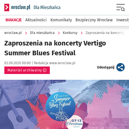
Serwis informacyjny wroclaw.pl podserwis: Dla mieszkańca
Menu
WAKACJE
Aktualności
Komunikaty
Bezpieczny Wrocław
Inwest
wroclaw.pl
Dla mieszkańca
Konkursy
Zaproszenia na koncerty Ve
Zaproszenia na koncerty Vertigo
Summer Blues Festival
Data publikacji:
Autor:
02.09.2020 00:00 |
Redakcja www.wroclaw.pl
artykuł
Udostępnij
Materiał archiwalny
Kliknij, aby powiększyć