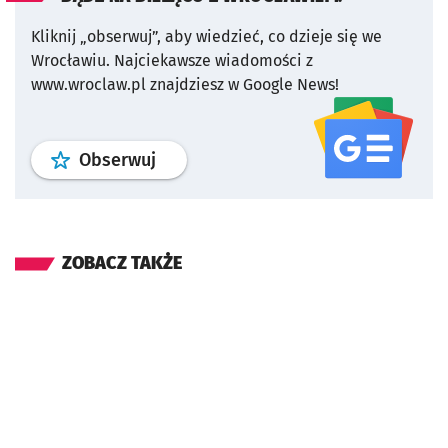
Kliknij „obserwuj”, aby wiedzieć, co dzieje się we
Wrocławiu.
Najciekawsze wiadomości z
www.wroclaw.pl znajdziesz w Google News!
profil
google news
serwisu wroclaw
Obserwuj
ZOBACZ TAKŻE