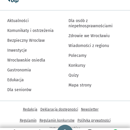
Aktualności
Dla osób z
niepełnosprawnościami
Komunikaty i ostrzeżenia
Zdrowie we Wrocławiu
Bezpieczny Wrocław
Wiadomości z regionu
Inwestycje
Polecamy
Wrocławskie osiedla
Konkursy
Gastronomia
Quizy
Edukacja
Mapa strony
Dla seniorów
Inne informacje
Redakcja
Deklaracja dostępności
Newsletter
Regulamin
Regulamin konkursów
Polityka prywatności
Strona główna - wroclaw.pl
Ustawienia cookies