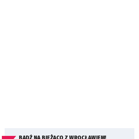
BĄDŹ NA BIEŻĄCO Z WROCŁAWIEM!