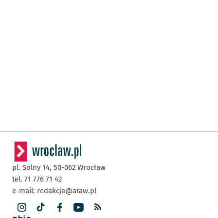
pl. Solny 14,
50-062
Wrocław
tel. 71 776 71 42
e-mail:
redakcja@araw.pl