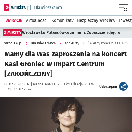
Serwis informacyjny wroclaw.pl podserwis: Dla mieszkańca
Menu
WAKACJE
Aktualności
Komunikaty
Bezpieczny Wrocław
Inwest
Z MIASTA
Wrocławska Potańcówka za nami. Zobaczcie zdjęcia
wroclaw.pl
Dla mieszkańca
Konkursy
Świetny koncert Kasi Groni
Mamy dla Was zaproszenia na koncert
Kasi Groniec w Impart Centrum
[ZAKOŃCZONY]
Data publikacji:
Autor:
06.02.2024 13:34 |
Magdalena Talik
|
aktualizacja:
2 lata
artykuł
Udostępnij
temu, 09.02.2024
Kliknij, aby powiększyć