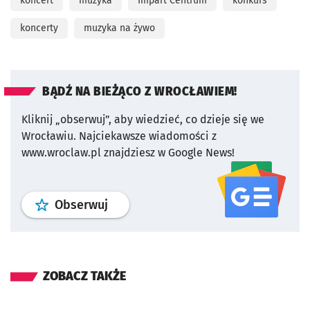
koncert
muzyka
Impart Centrum
konkurs
koncerty
muzyka na żywo
BĄDŹ NA BIEŻĄCO Z WROCŁAWIEM!
Kliknij „obserwuj”, aby wiedzieć, co dzieje się we
Wrocławiu.
Najciekawsze wiadomości z
www.wroclaw.pl znajdziesz w Google News!
profil
google news
serwisu wroclaw
Obserwuj
ZOBACZ TAKŻE