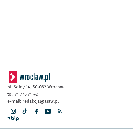
pl. Solny 14,
50-062
Wrocław
tel. 71 776 71 42
e-mail:
redakcja@araw.pl