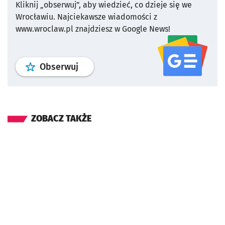
Kliknij „obserwuj”, aby wiedzieć, co dzieje się we
Wrocławiu.
Najciekawsze wiadomości z
www.wroclaw.pl znajdziesz w Google News!
profil
google news
serwisu wroclaw
Obserwuj
ZOBACZ TAKŻE