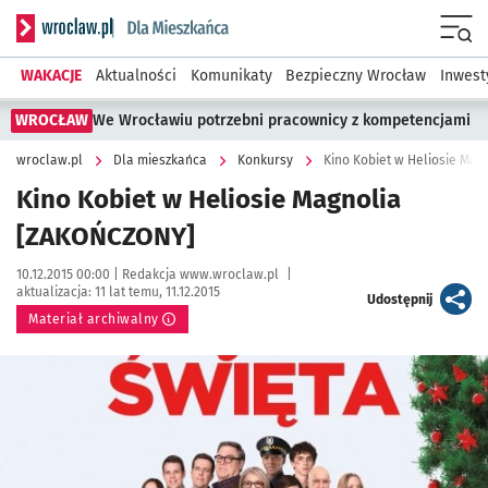
Serwis informacyjny wroclaw.pl podserwis: Dla mieszkańca
Menu
WAKACJE
Aktualności
Komunikaty
Bezpieczny Wrocław
Inwest
WROCŁAW
We Wrocławiu potrzebni pracownicy z kompetencjami
wroclaw.pl
Dla mieszkańca
Konkursy
Kino Kobiet w Heliosie Ma
Kino Kobiet w Heliosie Magnolia
[ZAKOŃCZONY]
Data publikacji:
Autor:
10.12.2015 00:00 |
Redakcja www.wroclaw.pl
|
aktualizacja:
11 lat temu, 11.12.2015
artykuł
Udostępnij
Materiał archiwalny
Kliknij, aby powiększyć