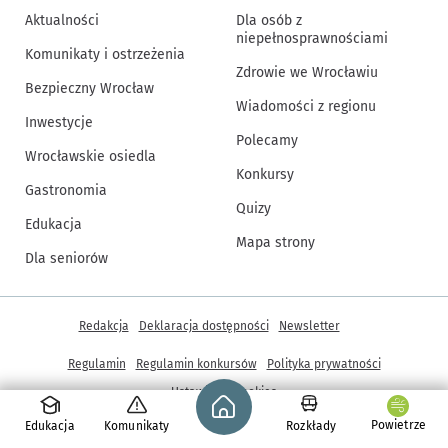
Aktualności
Dla osób z
niepełnosprawnościami
Komunikaty i ostrzeżenia
Zdrowie we Wrocławiu
Bezpieczny Wrocław
Wiadomości z regionu
Inwestycje
Polecamy
Wrocławskie osiedla
Konkursy
Gastronomia
Quizy
Edukacja
Mapa strony
Dla seniorów
Inne informacje
Redakcja
Deklaracja dostępności
Newsletter
Regulamin
Regulamin konkursów
Polityka prywatności
Strona główna - wroclaw.pl
Ustawienia cookies
Powietrze
Edukacja
Komunikaty
Rozkłady
© Copyright 2005-2026, ARAW S.A., Gmina Wrocław