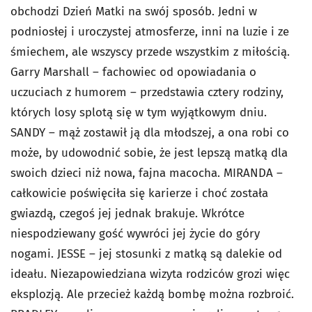
obchodzi Dzień Matki na swój sposób. Jedni w
podniosłej i uroczystej atmosferze, inni na luzie i ze
śmiechem, ale wszyscy przede wszystkim z miłością.
Garry Marshall – fachowiec od opowiadania o
uczuciach z humorem – przedstawia cztery rodziny,
których losy splotą się w tym wyjątkowym dniu.
SANDY – mąż zostawił ją dla młodszej, a ona robi co
może, by udowodnić sobie, że jest lepszą matką dla
swoich dzieci niż nowa, fajna macocha. MIRANDA –
całkowicie poświęciła się karierze i choć została
gwiazdą, czegoś jej jednak brakuje. Wkrótce
niespodziewany gość wywróci jej życie do góry
nogami. JESSE – jej stosunki z matką są dalekie od
ideału. Niezapowiedziana wizyta rodziców grozi więc
eksplozją. Ale przecież każdą bombę można rozbroić.