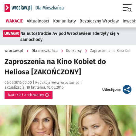
Serwis informacyjny wroclaw.pl podserwis: Dla mieszkańca
Menu
WAKACJE
Aktualności
Komunikaty
Bezpieczny Wrocław
Inwest
UWAGA!
Na autostradzie A4 pod Wrocławiem zderzyły się 4
samochody
wroclaw.pl
Dla mieszkańca
Konkursy
Zaproszenia na Kino Kobie
Zaproszenia na Kino Kobiet do
Heliosa [ZAKOŃCZONY]
Data publikacji:
Autor:
06.06.2016 00:00 |
Redakcja www.wroclaw.pl
|
aktualizacja:
10 lat temu, 10.06.2016
artykuł
Udostępnij
Materiał archiwalny
Kliknij, aby powiększyć