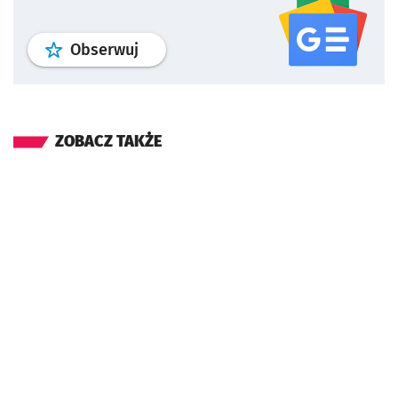
profil
google news
serwisu wroclaw
Obserwuj
ZOBACZ TAKŻE