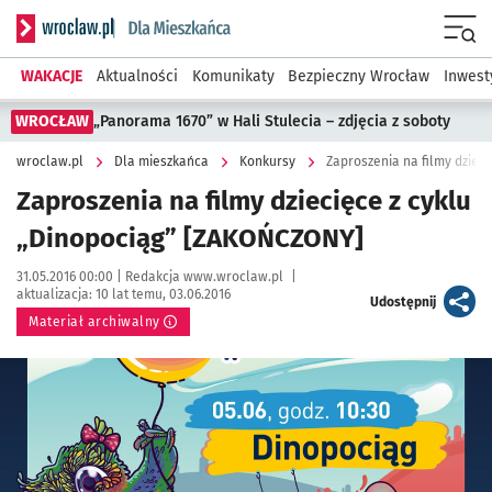
Serwis informacyjny wroclaw.pl podserwis: Dla mieszkańca
Menu
WAKACJE
Aktualności
Komunikaty
Bezpieczny Wrocław
Inwest
WROCŁAW
„Panorama 1670” w Hali Stulecia – zdjęcia z soboty
wroclaw.pl
Dla mieszkańca
Konkursy
Zaproszenia na filmy dziec
Zaproszenia na filmy dziecięce z cyklu
„Dinopociąg” [ZAKOŃCZONY]
Data publikacji:
Autor:
31.05.2016 00:00 |
Redakcja www.wroclaw.pl
|
aktualizacja:
10 lat temu, 03.06.2016
artykuł
Udostępnij
Materiał archiwalny
Kliknij, aby powiększyć