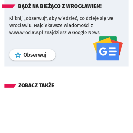
BĄDŹ NA BIEŻĄCO Z WROCŁAWIEM!
Kliknij „obserwuj”, aby wiedzieć, co dzieje się we
Wrocławiu.
Najciekawsze wiadomości z
www.wroclaw.pl znajdziesz w Google News!
profil
google news
serwisu wroclaw
Obserwuj
ZOBACZ TAKŻE