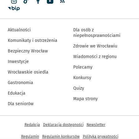
Aktualności
Dla osób z
niepełnosprawnościami
Komunikaty i ostrzeżenia
Zdrowie we Wrocławiu
Bezpieczny Wrocław
Wiadomości z regionu
Inwestycje
Polecamy
Wrocławskie osiedla
Konkursy
Gastronomia
Quizy
Edukacja
Mapa strony
Dla seniorów
Inne informacje
Redakcja
Deklaracja dostępności
Newsletter
Regulamin
Regulamin konkursów
Polityka prywatności