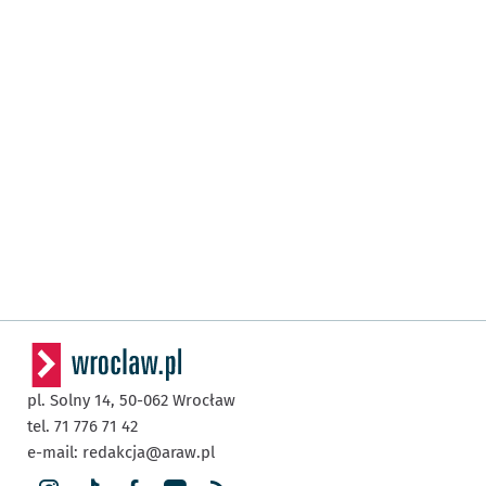
pl. Solny 14,
50-062
Wrocław
tel. 71 776 71 42
e-mail:
redakcja@araw.pl