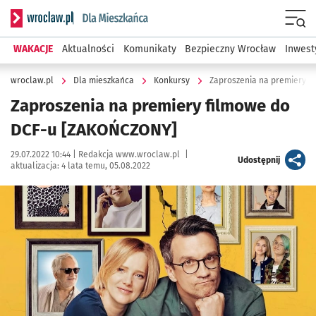
Serwis informacyjny wroclaw.pl podserwis: Dla mieszkańca
Menu
WAKACJE
Aktualności
Komunikaty
Bezpieczny Wrocław
Inwest
wroclaw.pl
Dla mieszkańca
Konkursy
Zaproszenia na premiery f
Zaproszenia na premiery filmowe do
DCF-u [ZAKOŃCZONY]
Data publikacji:
Autor:
29.07.2022 10:44 |
Redakcja www.wroclaw.pl
|
artykuł
Udostępnij
aktualizacja:
4 lata temu, 05.08.2022
Kliknij, aby powiększyć