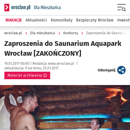
Serwis informacyjny wroclaw.pl podserwis: Dla mieszkańca
Menu
WAKACJE
Aktualności
Komunikaty
Bezpieczny Wrocław
Inwest
wroclaw.pl
Dla mieszkańca
Konkursy
Zaproszenia do Saunarium
Zaproszenia do Saunarium Aquapark
Wrocław [ZAKOŃCZONY]
Data publikacji:
Autor:
19.01.2017 00:00 |
Redakcja www.wroclaw.pl
|
aktualizacja:
9 lat temu, 25.01.2017
artykuł
Udostępnij
Materiał archiwalny
Kliknij, aby powiększyć