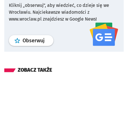
Kliknij „obserwuj”, aby wiedzieć, co dzieje się we
Wrocławiu.
Najciekawsze wiadomości z
www.wroclaw.pl znajdziesz w Google News!
profil
google news
serwisu wroclaw
Obserwuj
ZOBACZ TAKŻE