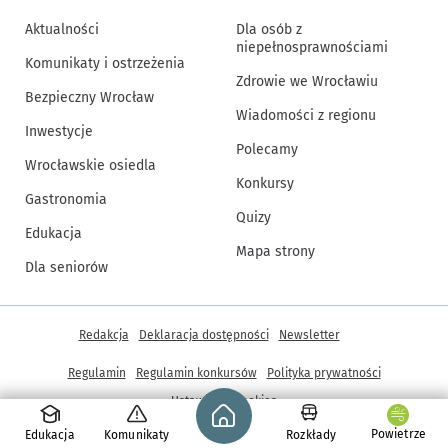
Aktualności
Dla osób z
niepełnosprawnościami
Komunikaty i ostrzeżenia
Zdrowie we Wrocławiu
Bezpieczny Wrocław
Wiadomości z regionu
Inwestycje
Polecamy
Wrocławskie osiedla
Konkursy
Gastronomia
Quizy
Edukacja
Mapa strony
Dla seniorów
Inne informacje
Redakcja
Deklaracja dostępności
Newsletter
Regulamin
Regulamin konkursów
Polityka prywatności
Strona główna - wroclaw.pl
Ustawienia cookies
Powietrze
Edukacja
Komunikaty
Rozkłady
© Copyright 2005-2026, ARAW S.A., Gmina Wrocław