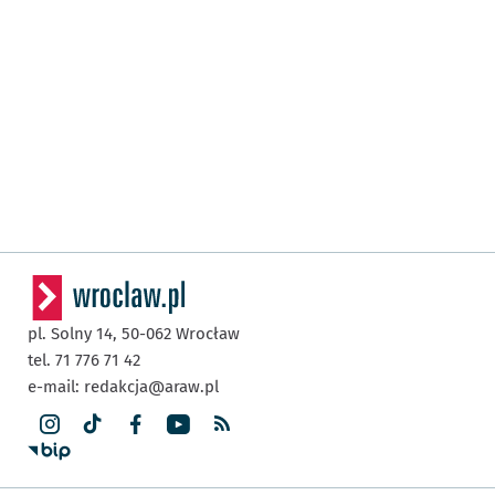
pl. Solny 14,
50-062
Wrocław
tel. 71 776 71 42
e-mail:
redakcja@araw.pl