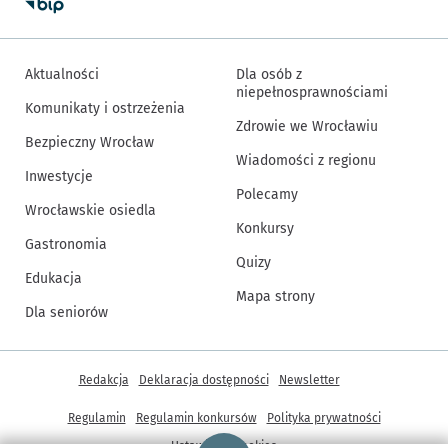
Aktualności
Dla osób z
niepełnosprawnościami
Komunikaty i ostrzeżenia
Zdrowie we Wrocławiu
Bezpieczny Wrocław
Wiadomości z regionu
Inwestycje
Polecamy
Wrocławskie osiedla
Konkursy
Gastronomia
Quizy
Edukacja
Mapa strony
Dla seniorów
Inne informacje
Redakcja
Deklaracja dostępności
Newsletter
Regulamin
Regulamin konkursów
Polityka prywatności
Strona główna - wroclaw.pl
Ustawienia cookies