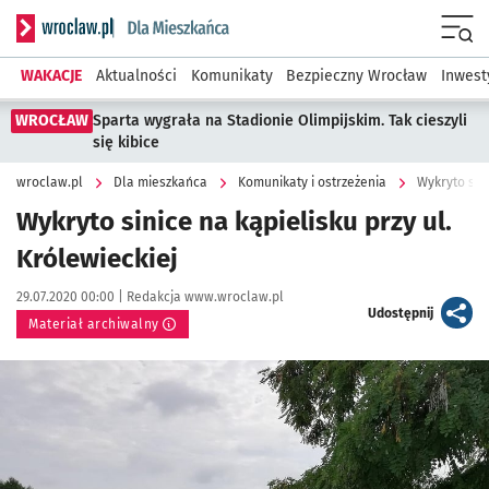
Serwis informacyjny wroclaw.pl podserwis: Dla mieszkańca
Menu
WAKACJE
Aktualności
Komunikaty
Bezpieczny Wrocław
Inwest
WROCŁAW
Sparta wygrała na Stadionie Olimpijskim. Tak cieszyli
się kibice
wroclaw.pl
Dla mieszkańca
Komunikaty i ostrzeżenia
Wykryto sini
Wykryto sinice na kąpielisku przy ul.
Królewieckiej
Data publikacji:
Autor:
29.07.2020 00:00 |
Redakcja www.wroclaw.pl
artykuł
Udostępnij
Materiał archiwalny
Kliknij, aby powiększyć