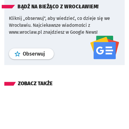
BĄDŹ NA BIEŻĄCO Z WROCŁAWIEM!
Kliknij „obserwuj”, aby wiedzieć, co dzieje się we
Wrocławiu.
Najciekawsze wiadomości z
www.wroclaw.pl znajdziesz w Google News!
profil
google news
serwisu wroclaw
Obserwuj
ZOBACZ TAKŻE