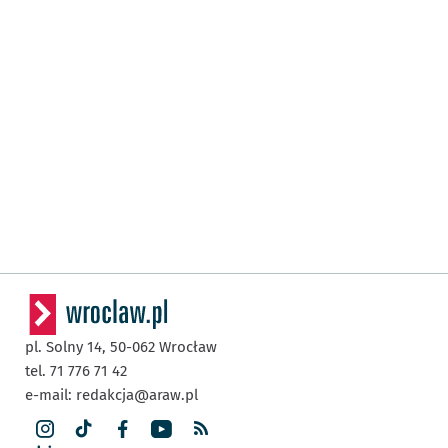
pl. Solny 14,
50-062
Wrocław
tel. 71 776 71 42
e-mail:
redakcja@araw.pl