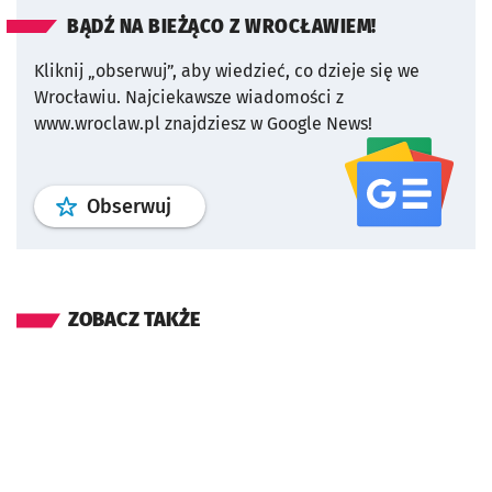
BĄDŹ NA BIEŻĄCO Z WROCŁAWIEM!
Kliknij „obserwuj”, aby wiedzieć, co dzieje się we
Wrocławiu.
Najciekawsze wiadomości z
www.wroclaw.pl znajdziesz w Google News!
profil
google news
serwisu wroclaw
Obserwuj
ZOBACZ TAKŻE