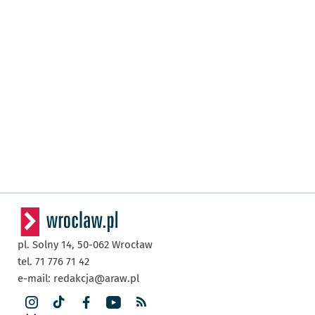
pl. Solny 14,
50-062
Wrocław
tel. 71 776 71 42
e-mail:
redakcja@araw.pl