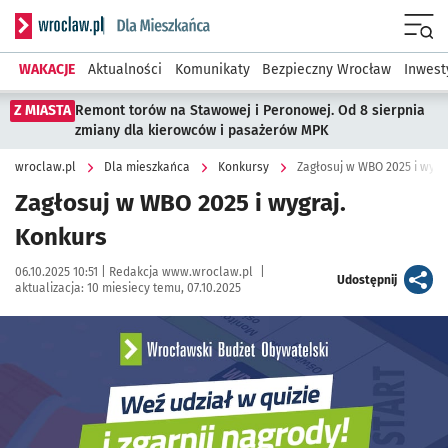
Serwis informacyjny wroclaw.pl podserwis: Dla mieszkańca
Menu
WAKACJE
Aktualności
Komunikaty
Bezpieczny Wrocław
Inwest
Z MIASTA
Remont torów na Stawowej i Peronowej. Od 8 sierpnia
zmiany dla kierowców i pasażerów MPK
wroclaw.pl
Dla mieszkańca
Konkursy
Zagłosuj w WBO 2025 i wygr
Zagłosuj w WBO 2025 i wygraj.
Konkurs
Data publikacji:
Autor:
06.10.2025 10:51 |
Redakcja www.wroclaw.pl
|
artykuł
Udostępnij
aktualizacja:
10 miesiecy temu, 07.10.2025
Kliknij, aby powiększyć