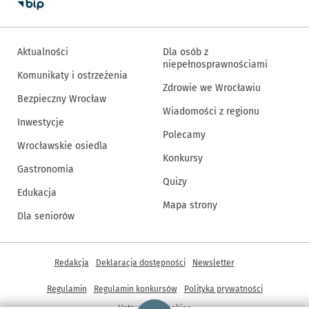
Aktualności
Dla osób z
niepełnosprawnościami
Komunikaty i ostrzeżenia
Zdrowie we Wrocławiu
Bezpieczny Wrocław
Wiadomości z regionu
Inwestycje
Polecamy
Wrocławskie osiedla
Konkursy
Gastronomia
Quizy
Edukacja
Mapa strony
Dla seniorów
Inne informacje
Redakcja
Deklaracja dostępności
Newsletter
Regulamin
Regulamin konkursów
Polityka prywatności
Strona główna - wroclaw.pl
Ustawienia cookies