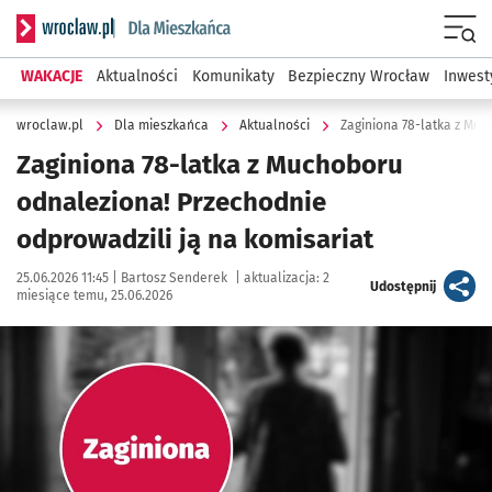
Serwis informacyjny wroclaw.pl podserwis: Dla mieszkańca
Menu
WAKACJE
Aktualności
Komunikaty
Bezpieczny Wrocław
Inwest
wroclaw.pl
Dla mieszkańca
Aktualności
Zaginiona 78-latka z Mu
Zaginiona 78-latka z Muchoboru
odnaleziona! Przechodnie
odprowadzili ją na komisariat
Data publikacji:
Autor:
25.06.2026 11:45 |
Bartosz Senderek
|
aktualizacja:
2
artykuł
Udostępnij
miesiące temu, 25.06.2026
Kliknij, aby powiększyć