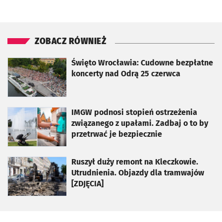
ZOBACZ RÓWNIEŻ
otworzy się w nowej karcie
Święto Wrocławia: Cudowne bezpłatne
koncerty nad Odrą 25 czerwca
otworzy się w nowej karcie
IMGW podnosi stopień ostrzeżenia
związanego z upałami. Zadbaj o to by
przetrwać je bezpiecznie
otworzy się w nowej karcie
Ruszył duży remont na Kleczkowie.
Utrudnienia. Objazdy dla tramwajów
[ZDJĘCIA]