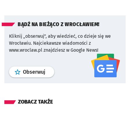
BĄDŹ NA BIEŻĄCO Z WROCŁAWIEM!
Kliknij „obserwuj”, aby wiedzieć, co dzieje się we
Wrocławiu.
Najciekawsze wiadomości z
www.wroclaw.pl znajdziesz w Google News!
profil
google news
serwisu wroclaw
Obserwuj
ZOBACZ TAKŻE