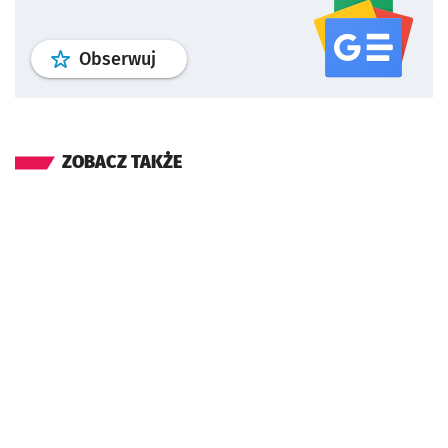
profil
google news
serwisu wroclaw
Obserwuj
ZOBACZ TAKŻE