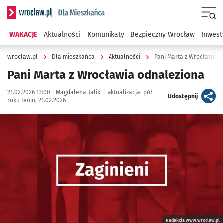
Serwis informacyjny wroclaw.pl podserwis: Dla mieszkańca
Menu
WAKACJE
Aktualności
Komunikaty
Bezpieczny Wrocław
Inwest
wroclaw.pl
Dla mieszkańca
Aktualności
Pani Marta z Wrocławia 
Pani Marta z Wrocławia odnaleziona
Data publikacji:
Autor:
21.02.2026 13:00 |
Magdalena Talik
|
aktualizacja:
pół
artykuł
Udostępnij
roku temu, 21.02.2026
Kliknij, aby powiększyć
Redakcja www.wroclaw.pl