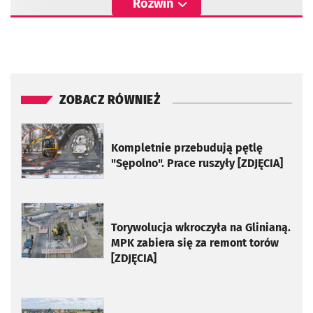
Rozwiń
ZOBACZ RÓWNIEŻ
otworzy się w nowej karcie
Kompletnie przebudują pętlę
"Sępolno". Prace ruszyły [ZDJĘCIA]
otworzy się w nowej karcie
Torywolucja wkroczyła na Glinianą.
MPK zabiera się za remont torów
[ZDJĘCIA]
otworzy się w nowej karcie