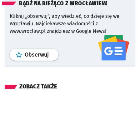
BĄDŹ NA BIEŻĄCO Z WROCŁAWIEM!
Kliknij „obserwuj”, aby wiedzieć, co dzieje się we
Wrocławiu.
Najciekawsze wiadomości z
www.wroclaw.pl znajdziesz w Google News!
profil
google news
serwisu wroclaw
Obserwuj
ZOBACZ TAKŻE