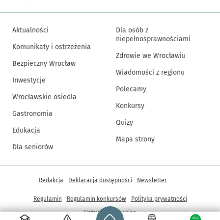
Aktualności
Dla osób z
niepełnosprawnościami
Komunikaty i ostrzeżenia
Zdrowie we Wrocławiu
Bezpieczny Wrocław
Wiadomości z regionu
Inwestycje
Polecamy
Wrocławskie osiedla
Konkursy
Gastronomia
Quizy
Edukacja
Mapa strony
Dla seniorów
Inne informacje
Redakcja
Deklaracja dostępności
Newsletter
Regulamin
Regulamin konkursów
Polityka prywatności
Strona główna - wroclaw.pl
Ustawienia cookies