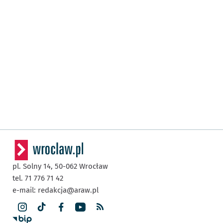
pl. Solny 14,
50-062
Wrocław
tel. 71 776 71 42
e-mail:
redakcja@araw.pl