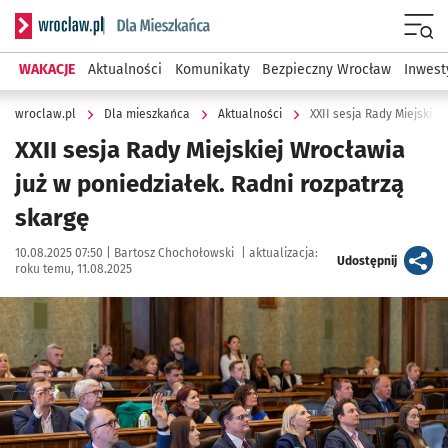
Serwis informacyjny wroclaw.pl podserwis: Dla mieszkańca
Menu
WAKACJE
Aktualności
Komunikaty
Bezpieczny Wrocław
Inwest
wroclaw.pl
Dla mieszkańca
Aktualności
XXII sesja Rady Miejskiej
XXII sesja Rady Miejskiej Wrocławia
już w poniedziałek. Radni rozpatrzą
skargę
Data publikacji:
Autor:
10.08.2025 07:50 |
Bartosz Chochołowski
|
aktualizacja:
artykuł
Udostępnij
roku temu, 11.08.2025
Kliknij, aby powiększyć