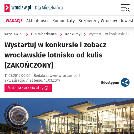
Serwis informacyjny wroclaw.pl podserwis: Dla mieszkańca
Menu
WAKACJE
Aktualności
Komunikaty
Bezpieczny Wrocław
Inwest
wroclaw.pl
Dla mieszkańca
Konkursy
Wystartuj w konkursie i zo
Wystartuj w konkursie i zobacz
wrocławskie lotnisko od kulis
[ZAKOŃCZONY]
Data publikacji:
Autor:
11.03.2019 00:00 |
Redakcja www.wroclaw.pl
|
aktualizacja:
7 lat temu, 15.03.2019
artykuł
Udostępnij
Materiał archiwalny
Kliknij, aby powiększyć