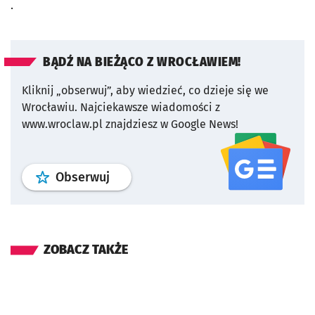
.
BĄDŹ NA BIEŻĄCO Z WROCŁAWIEM!
Kliknij „obserwuj”, aby wiedzieć, co dzieje się we
Wrocławiu.
Najciekawsze wiadomości z
www.wroclaw.pl znajdziesz w Google News!
profil
google news
serwisu wroclaw
Obserwuj
ZOBACZ TAKŻE