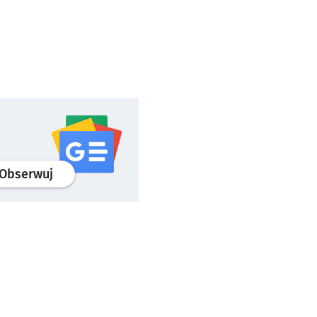
profil
google news
serwisu wroclaw.pl
Obserwuj