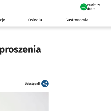
Powietrze
we Wrocławiu
 mieszkańca
dobre
cje
Osiedla
Gastronomia
aproszenia
artykuł
Udostępnij