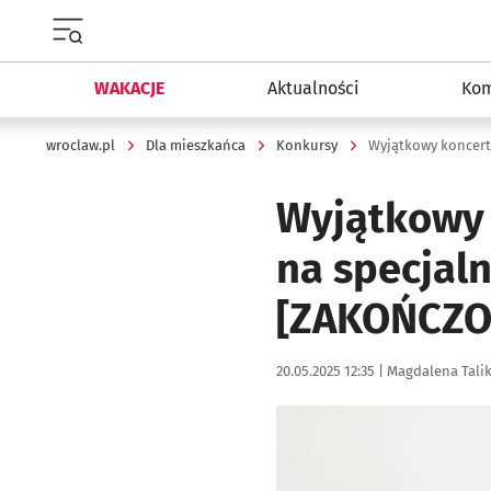
Menu główne portalu wroclaw.pl
WAKACJE
Aktualności
Kom
wroclaw.pl
Dla mieszkańca
Konkursy
Wyjątkowy koncert
Wyjątkowy 
na specjal
[ZAKOŃCZO
Data publikacji:
Autor:
20.05.2025 12:35 |
Magdalena Tali
Kliknij, aby powiększyć