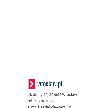
pl. Solny 14,
50-062
Wrocław
tel. 71 776 71 42
e-mail:
redakcja@araw.pl