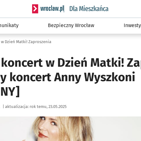
Serwis informacyjny wroclaw.pl podserwis: Dla
unikaty
Bezpieczny Wrocław
Inwesty
 w Dzień Matki! Zaproszenia
koncert w Dzień Matki! Z
ny koncert Anny Wyszkoni
NY]
k
|
aktualizacja:
rok temu, 23.05.2025