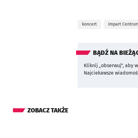
koncert
Impart Centru
BĄDŹ NA BIEŻĄ
Kliknij „obserwuj”, aby 
Najciekawsze wiadomośc
ZOBACZ TAKŻE