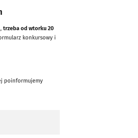
um
a,
trzeba od wtorku 20
ormularz konkursowy i
ej poinformujemy
j karcie