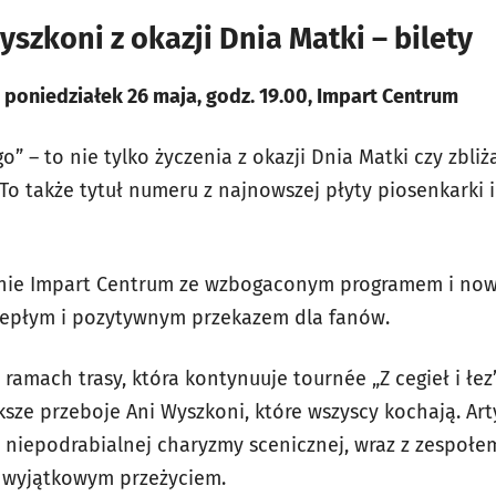
szkoni z okazji Dnia Matki – bilety
 poniedziałek 26 maja, godz. 19.00, Impart Centrum
” – to nie tylko życzenia z okazji Dnia Matki czy zbliż
To także tytuł numeru z najnowszej płyty piosenkarki i
cenie Impart Centrum ze wzbogaconym programem i now
iepłym i pozytywnym przekazem dla fanów.
ramach trasy, która kontynuuje tournée „Z cegieł i łe
ększe przeboje Ani Wyszkoni, które wszyscy kochają. Ar
i niepodrabialnej charyzmy scenicznej, wraz z zespołe
w wyjątkowym przeżyciem.