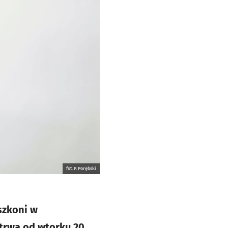
fot. P. Porębski
szkoni w
 trwa od wtorku 20