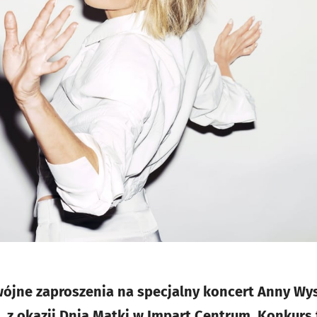
ójne zaproszenia na specjalny koncert Anny Wy
, z okazji Dnia Matki w Impart Centrum. Konkurs