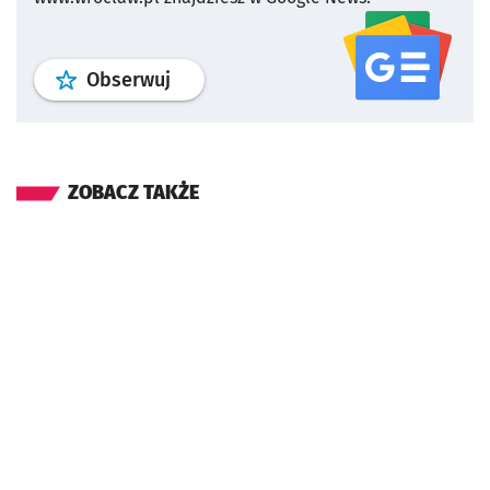
profil
google news
serwisu wroclaw
Obserwuj
ZOBACZ TAKŻE