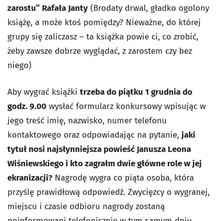
zarostu” Rafała Janty
(Brodaty drwal, gładko ogolony
książę, a może ktoś pomiędzy? Nieważne, do której
grupy się zaliczasz – ta książka powie ci, co zrobić,
żeby zawsze dobrze wyglądać, z zarostem czy bez
niego)
Aby wygrać książki
trzeba do piątku 1 grudnia do
godz. 9.00
wysłać formularz konkursowy wpisując w
jego treść imię, nazwisko, numer telefonu
kontaktowego oraz odpowiadając na pytanie,
jaki
tytuł nosi najsłynniejsza powieść Janusza Leona
Wiśniewskiego i kto zagrałm dwie główne role w jej
ekranizacji?
Nagrodę wygra co piąta osoba, która
przyślę prawidłową odpowiedź. Zwycięzcy o wygranej,
miejscu i czasie odbioru nagrody zostaną
poinformowani telefonicznie w tym samym dniu.