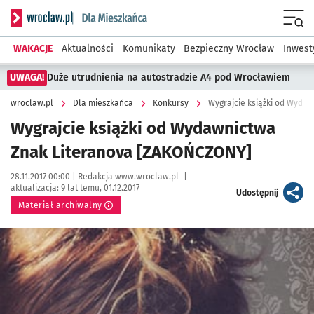
Serwis informacyjny wroclaw.pl podserwis: Dla mieszkańca
Menu
WAKACJE
Aktualności
Komunikaty
Bezpieczny Wrocław
Inwest
UWAGA!
Duże utrudnienia na autostradzie A4 pod Wrocławiem
wroclaw.pl
Dla mieszkańca
Konkursy
Wygrajcie książki od Wyda
Wygrajcie książki od Wydawnictwa
Znak Literanova [ZAKOŃCZONY]
Data publikacji:
Autor:
28.11.2017 00:00 |
Redakcja www.wroclaw.pl
|
aktualizacja:
9 lat temu, 01.12.2017
artykuł
Udostępnij
Materiał archiwalny
Kliknij, aby powiększyć