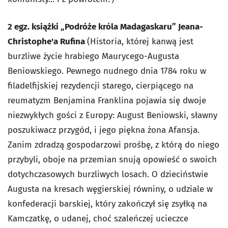
2 egz. książki „Podróże króla Madagaskaru” Jeana-
Christophe'a Rufina
(Historia, której kanwą jest
burzliwe życie hrabiego Maurycego-Augusta
Beniowskiego. Pewnego nudnego dnia 1784 roku w
filadelfijskiej rezydencji starego, cierpiącego na
reumatyzm Benjamina Franklina pojawia się dwoje
niezwykłych gości z Europy: August Beniowski, sławny
poszukiwacz przygód, i jego piękna żona Afansja.
Zanim zdradzą gospodarzowi prośbę, z którą do niego
przybyli, oboje na przemian snują opowieść o swoich
dotychczasowych burzliwych losach. O dzieciństwie
Augusta na kresach węgierskiej równiny, o udziale w
konfederacji barskiej, który zakończył się zsyłką na
Kamczatkę, o udanej, choć szaleńczej ucieczce