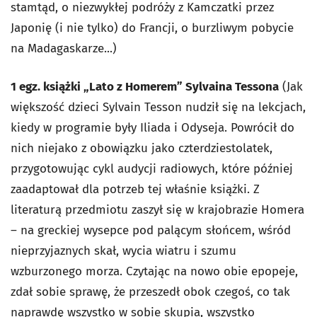
stamtąd, o niezwykłej podróży z Kamczatki przez
Japonię (i nie tylko) do Francji, o burzliwym pobycie
na Madagaskarze...)
1 egz. książki „Lato z Homerem” Sylvaina Tessona
(Jak
większość dzieci Sylvain Tesson nudził się na lekcjach,
kiedy w programie były
Iliada
i
Odyseja
. Powrócił do
nich niejako z obowiązku jako czterdziestolatek,
przygotowując cykl audycji radiowych, które później
zaadaptował dla potrzeb tej właśnie książki. Z
literaturą przedmiotu zaszył się w krajobrazie Homera
– na greckiej wysepce pod palącym słońcem, wśród
nieprzyjaznych skał, wycia wiatru i szumu
wzburzonego morza. Czytając na nowo obie epopeje,
zdał sobie sprawę, że przeszedł obok czegoś, co tak
naprawdę wszystko w sobie skupia, wszystko