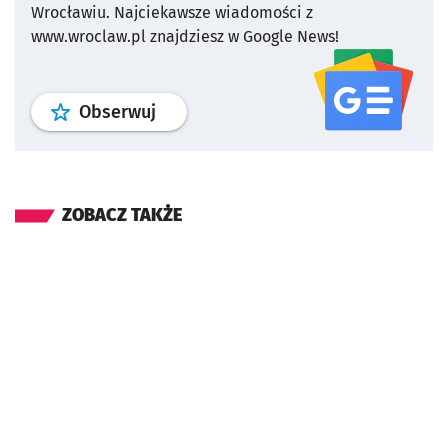
Wrocławiu.
Najciekawsze wiadomości z
www.wroclaw.pl znajdziesz w Google News!
profil
google news
serwisu wroclaw
Obserwuj
ZOBACZ TAKŻE