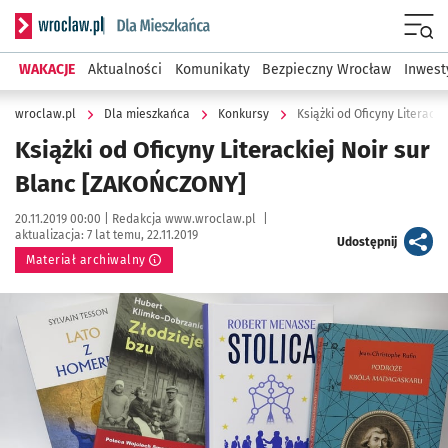
Serwis informacyjny wroclaw.pl podserwis: Dla mieszkańca
Menu
WAKACJE
Aktualności
Komunikaty
Bezpieczny Wrocław
Inwest
wroclaw.pl
Dla mieszkańca
Konkursy
Książki od Oficyny Literack
Książki od Oficyny Literackiej Noir sur
Blanc [ZAKOŃCZONY]
Data publikacji:
Autor:
20.11.2019 00:00 |
Redakcja www.wroclaw.pl
|
aktualizacja:
7 lat temu, 22.11.2019
artykuł
Udostępnij
Materiał archiwalny
Kliknij, aby powiększyć