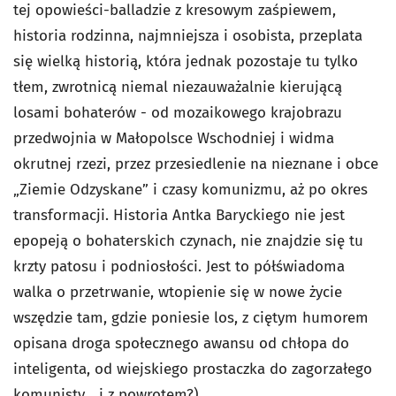
tej opowieści-balladzie z kresowym zaśpiewem,
historia rodzinna, najmniejsza i osobista, przeplata
się wielką historią, która jednak pozostaje tu tylko
tłem, zwrotnicą niemal niezauważalnie kierującą
losami bohaterów - od mozaikowego krajobrazu
przedwojnia w Małopolsce Wschodniej i widma
okrutnej rzezi, przez przesiedlenie na nieznane i obce
„Ziemie Odzyskane” i czasy komunizmu, aż po okres
transformacji. Historia Antka Baryckiego nie jest
epopeją o bohaterskich czynach, nie znajdzie się tu
krzty patosu i podniosłości. Jest to półświadoma
walka o przetrwanie, wtopienie się w nowe życie
wszędzie tam, gdzie poniesie los, z ciętym humorem
opisana droga społecznego awansu od chłopa do
inteligenta, od wiejskiego prostaczka do zagorzałego
komunisty... i z powrotem?)