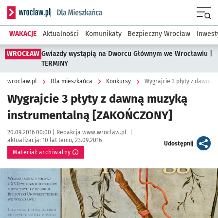
Serwis informacyjny wroclaw.pl podserwis: Dla mieszkańca
Menu
WAKACJE
Aktualności
Komunikaty
Bezpieczny Wrocław
Inwest
WROCŁAW
Gwiazdy wystąpią na Dworcu Głównym we Wrocławiu |
TERMINY
wroclaw.pl
Dla mieszkańca
Konkursy
Wygrajcie 3 płyty z dawną
Wygrajcie 3 płyty z dawną muzyką
instrumentalną [ZAKOŃCZONY]
Data publikacji:
Autor:
20.09.2016 00:00 |
Redakcja www.wroclaw.pl
|
aktualizacja:
10 lat temu, 23.09.2016
artykuł
Udostępnij
Materiał archiwalny
Kliknij, aby powiększyć