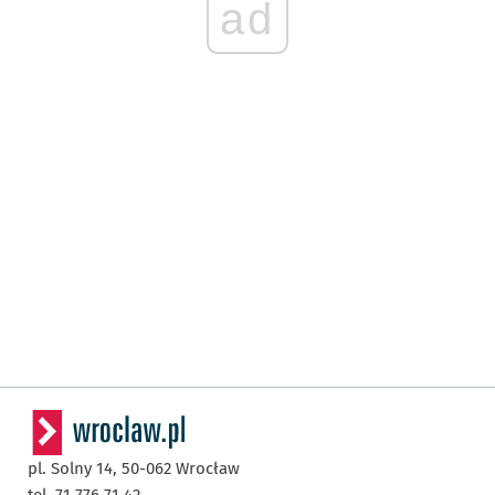
ad
pl. Solny 14,
50-062
Wrocław
tel. 71 776 71 42