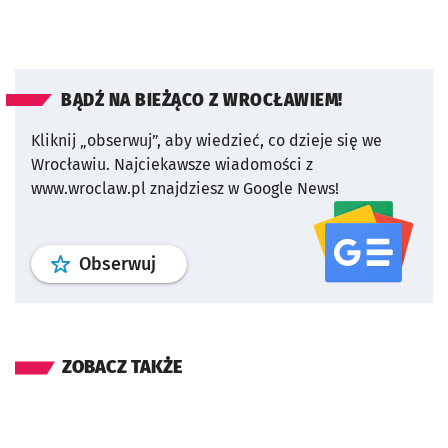
BĄDŹ NA BIEŻĄCO Z WROCŁAWIEM!
Kliknij „obserwuj”, aby wiedzieć, co dzieje się we
Wrocławiu.
Najciekawsze wiadomości z
www.wroclaw.pl znajdziesz w Google News!
profil
google news
serwisu wroclaw
Obserwuj
ZOBACZ TAKŻE