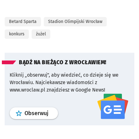
Betard Sparta
Stadion Olimpijski Wrocław
konkurs
żużel
BĄDŹ NA BIEŻĄCO Z WROCŁAWIEM!
Kliknij „obserwuj”, aby wiedzieć, co dzieje się we
Wrocławiu.
Najciekawsze wiadomości z
www.wroclaw.pl znajdziesz w Google News!
profil
google news
serwisu wroclaw
Obserwuj