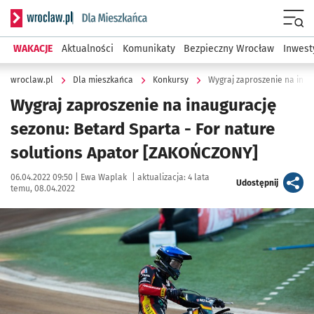
Serwis informacyjny wroclaw.pl podserwis: Dla mieszkańca
Menu
WAKACJE
Aktualności
Komunikaty
Bezpieczny Wrocław
Inwest
wroclaw.pl
Dla mieszkańca
Konkursy
Wygraj zaproszenie na inaugurację
sezonu: Betard Sparta - For nature
solutions Apator [ZAKOŃCZONY]
Data publikacji:
Autor:
06.04.2022 09:50 |
Ewa Waplak
|
aktualizacja:
4 lata
artykuł
Udostępnij
temu, 08.04.2022
Kliknij, aby powiększyć