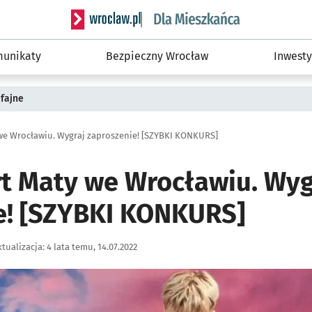
Serwis informacyjny wroclaw.pl podserwis: Dla
unikaty
Bezpieczny Wrocław
Inwesty
fajne
 we Wrocławiu. Wygraj zaproszenie! [SZYBKI KONKURS]
rt Maty we Wrocławiu. Wyg
e! [SZYBKI KONKURS]
tualizacja:
4 lata temu, 14.07.2022