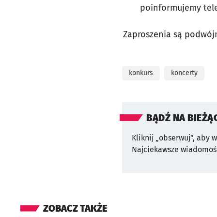
poinformujemy tele
Zaproszenia są podwój
konkurs
koncerty
BĄDŹ NA BIEŻĄ
Kliknij „obserwuj”, aby 
Najciekawsze wiadomośc
ZOBACZ TAKŻE