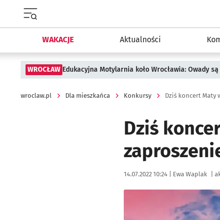
Menu główne portalu wroclaw.pl
WAKACJE
Aktualności
Kom
WROCŁAW
Edukacyjna Motylarnia koło Wrocławia: Owady są 
wroclaw.pl
Dla mieszkańca
Konkursy
Dziś koncert Maty
Dziś konce
zaproszeni
Data publikacji:
Autor:
14.07.2022 10:24 |
Ewa Waplak
|
ak
Kliknij, aby powiększyć