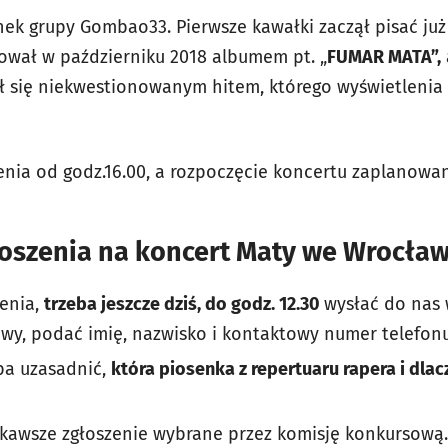
onek grupy Gombao33. Pierwsze kawałki zaczął pisać ju
ował w październiku 2018 albumem pt. „
FUMAR MATA”,
 się niekwestionowanym hitem, którego wyświetlenia 
nia od godz.16.00, a rozpoczęcie koncertu zaplanowane
roszenia na koncert Maty we Wrocław
enia,
trzeba jeszcze dziś, do godz. 12.30
wysłać do nas
wy, podać imię, nazwisko i kontaktowy numer telefonu
ba uzasadnić,
która piosenka z repertuaru rapera i dlac
kawsze zgłoszenie wybrane przez komisję konkursową.