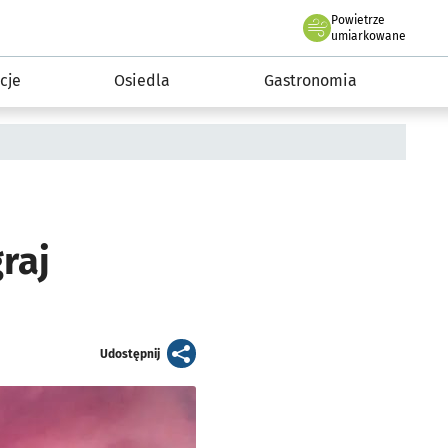
Powietrze
we Wrocławiu
 mieszkańca
umiarkowane
cje
Osiedla
Gastronomia
raj
artykuł
Udostępnij