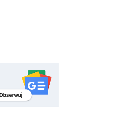
profil
google news
serwisu wroclaw.pl
Obserwuj