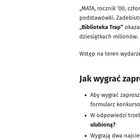
„MATA, rocznik ‘00, czł
podstawówki. Zadebiut
„
Biblioteka Trap”
okazał
dziesiątkach milionów.
Wstęp na teren wydarze
Jak wygrać zap
Aby wygrać zaprosz
formularz konkurso
W odpowiedzi trze
ulubioną?
Wygrają dwa najcie