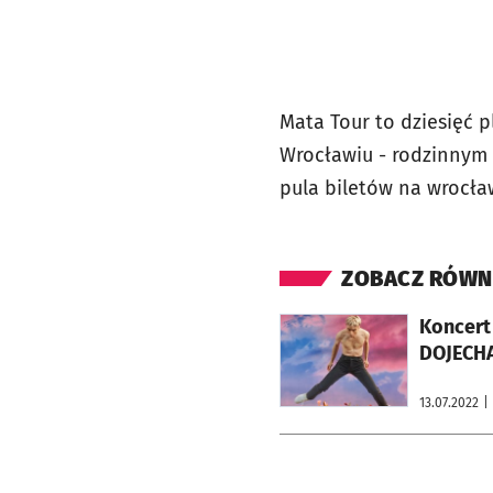
Mata Tour to dziesięć p
Wrocławiu - rodzinnym m
pula biletów na wrocła
ZOBACZ RÓWN
otworzy się w nowej karcie
Koncert 
DOJECH
13.07.2022
|