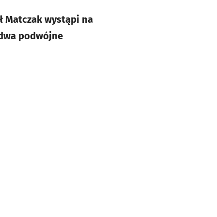
ał Matczak wystąpi na
y dwa podwójne