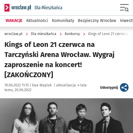
Serwis informacyjny wroclaw.pl podserwis: Dla mieszkańca
Menu
WAKACJE
Aktualności
Komunikaty
Bezpieczny Wrocław
Inwest
wroclaw.pl
Dla mieszkańca
Konkursy
Kings of Leon 21 czerwca na
Tarczyński Arena Wrocław. Wygraj
zaproszenie na koncert!
[ZAKOŃCZONY]
Data publikacji:
Autor:
19.06.2022 11:15 |
Ewa Waplak
|
aktualizacja:
4 lata
artykuł
Udostępnij
temu, 20.06.2022
Kliknij, aby powiększyć