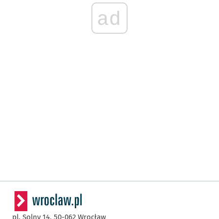
ad
pl. Solny 14,
50-062
Wrocław