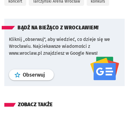
koncert
Tarczyński Arena Wrocław
konkurs
BĄDŹ NA BIEŻĄCO Z WROCŁAWIEM!
Kliknij „obserwuj”, aby wiedzieć, co dzieje się we
Wrocławiu.
Najciekawsze wiadomości z
www.wroclaw.pl znajdziesz w Google News!
profil
google news
serwisu wroclaw
Obserwuj
ZOBACZ TAKŻE