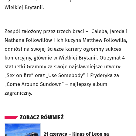
Wielkiej Brytanii.
Zespół założony przez trzech braci
–
Caleba, Jareda i
Nathana Followillów i ich kuzyna Matthew Followilla,
odniósł na swojej ścieżce kariery ogromny sukces
komercyjny, głównie w Wielkiej Brytanii. Otrzymał 4
statuetki Grammy za swoje najsławniejsze utwory:
„Sex on fire” oraz „Use Somebody”, i Fryderyka za
„Come Around Sundown” – najlepszy album
zagraniczny.
ZOBACZ RÓWNIEŻ
otworzy się w nowej karcie
21 czerwca – Kings of Leon na