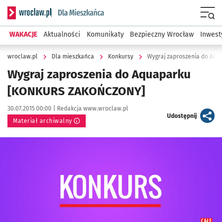
Serwis informacyjny wroclaw.pl podserwis: Dla mieszkańca
Menu
WAKACJE
Aktualności
Komunikaty
Bezpieczny Wrocław
Inwest
wroclaw.pl
Dla mieszkańca
Konkursy
Wygraj zaproszenia do Aq
Wygraj zaproszenia do Aquaparku
[KONKURS ZAKOŃCZONY]
Data publikacji:
Autor:
30.07.2015 00:00 |
Redakcja www.wroclaw.pl
artykuł
Udostępnij
Materiał archiwalny
Kliknij, aby powiększyć