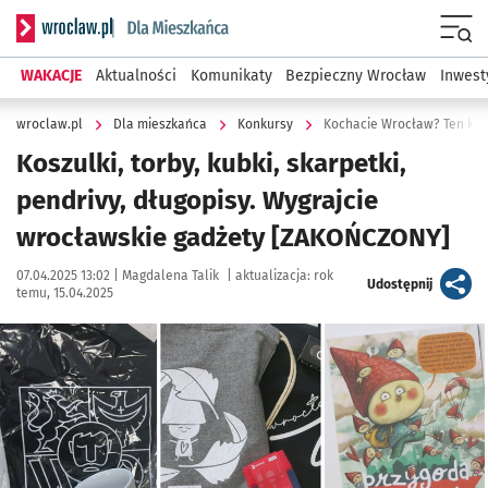
Serwis informacyjny wroclaw.pl podserwis: Dla mieszkańca
Menu
WAKACJE
Aktualności
Komunikaty
Bezpieczny Wrocław
Inwest
wroclaw.pl
Dla mieszkańca
Konkursy
Kochacie Wrocław? Ten konk
Koszulki, torby, kubki, skarpetki,
pendrivy, długopisy. Wygrajcie
wrocławskie gadżety [ZAKOŃCZONY]
Data publikacji:
Autor:
07.04.2025 13:02 |
Magdalena Talik
|
aktualizacja:
rok
artykuł
Udostępnij
temu, 15.04.2025
Kliknij, aby powiększyć