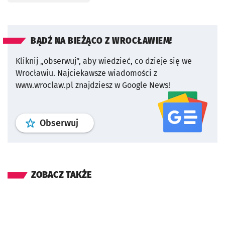
BĄDŹ NA BIEŻĄCO Z WROCŁAWIEM!
Kliknij „obserwuj”, aby wiedzieć, co dzieje się we
Wrocławiu.
Najciekawsze wiadomości z
www.wroclaw.pl znajdziesz w Google News!
profil
google news
serwisu wroclaw
Obserwuj
ZOBACZ TAKŻE