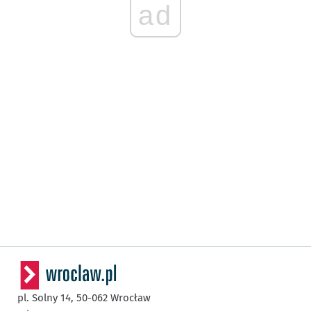
ad
pl. Solny 14,
50-062
Wrocław