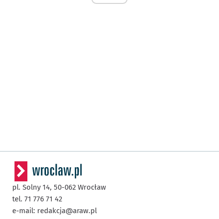
pl. Solny 14,
50-062
Wrocław
tel. 71 776 71 42
e-mail:
redakcja@araw.pl