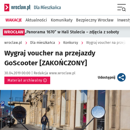
Serwis informacyjny wroclaw.pl podserwis: Dla mieszkańca
Menu
WAKACJE
Aktualności
Komunikaty
Bezpieczny Wrocław
Inwest
WROCŁAW
„Panorama 1670” w Hali Stulecia – zdjęcia z soboty
wroclaw.pl
Dla mieszkańca
Konkursy
Wygraj voucher na przejaz
Wygraj voucher na przejazdy
GoScooter [ZAKOŃCZONY]
Data publikacji:
Autor:
30.04.2019 00:00 |
Redakcja www.wroclaw.pl
artykuł
Udostępnij
Materiał archiwalny
Kliknij, aby powiększyć