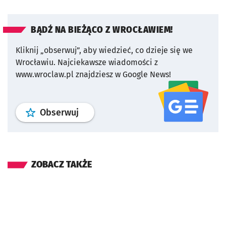
BĄDŹ NA BIEŻĄCO Z WROCŁAWIEM!
Kliknij „obserwuj”, aby wiedzieć, co dzieje się we
Wrocławiu.
Najciekawsze wiadomości z
www.wroclaw.pl znajdziesz w Google News!
profil
google news
serwisu wroclaw
Obserwuj
ZOBACZ TAKŻE