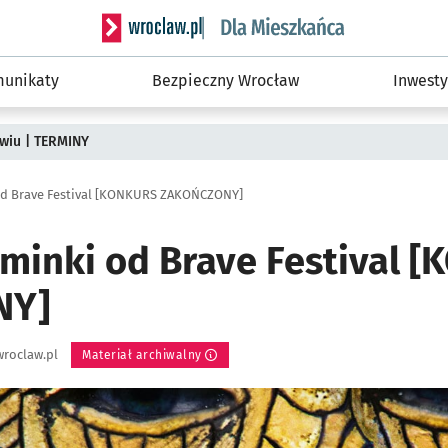
Serwis informacyjny wroclaw.pl podserwis: Dla
unikaty
Bezpieczny Wrocław
Inwesty
wiu | TERMINY
d Brave Festival [KONKURS ZAKOŃCZONY]
minki od Brave Festival 
NY]
roclaw.pl
Materiał archiwalny