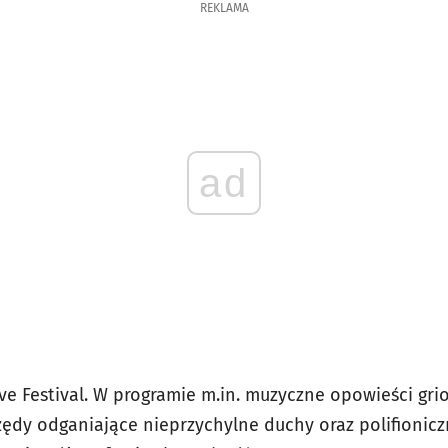
REKLAMA
ad
rave Festival. W programie m.in. muzyczne opowieści gri
zędy odganiające nieprzychylne duchy oraz polifionicz