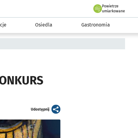
Powietrze
we Wrocławiu
 mieszkańca
umiarkowane
cje
Osiedla
Gastronomia
[KONKURS
artykuł
Udostępnij