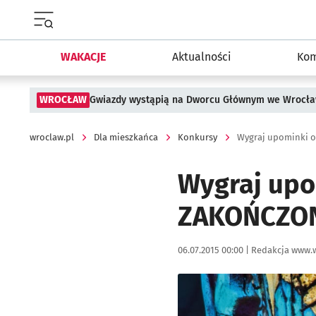
Menu główne portalu wroclaw.pl
WAKACJE
Aktualności
Kom
WROCŁAW
Gwiazdy wystąpią na Dworcu Głównym we Wrocła
wroclaw.pl
Dla mieszkańca
Konkursy
Wygraj upominki o
Wygraj upo
ZAKOŃCZO
Data publikacji:
Autor:
06.07.2015 00:00 |
Redakcja www.w
Kliknij, aby powiększyć