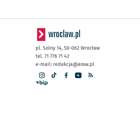
pl. Solny 14,
50-062
Wrocław
tel. 71 776 71 42
e-mail:
redakcja@araw.pl