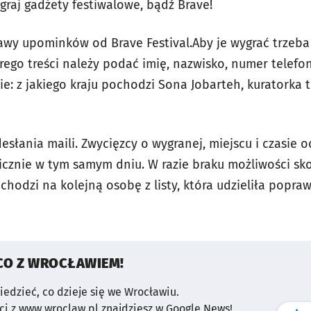
graj gadżety festiwalowe, bądź Brave!
awy upominków od Brave Festival.Aby je wygrać trzeba 
órego treści należy podać imię, nazwisko, numer telef
e: z jakiego kraju pochodzi Sona Jobarteh, kuratorka t
słania maili. Zwycięzcy o wygranej, miejscu i czasie 
cznie w tym samym dniu. W razie braku możliwości sk
chodzi na kolejną osobę z listy, która udzieliła popr
CO Z WROCŁAWIEM!
wiedzieć, co dzieje się we Wrocławiu.
i z www.wroclaw.pl znajdziesz w Google News!