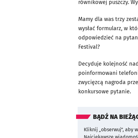
równikowej puszczy. Wy
Mamy dla was trzy zest
wysłać formularz, w kt
odpowiedzieć na pytani
Festival?
Decyduje kolejność nade
poinformowani telefoni
zwycięzcą nagroda prze
konkursowe pytanie.
BĄDŹ NA BIEŻĄ
Kliknij „obserwuj”, aby 
Najciekawsze wiadomośc