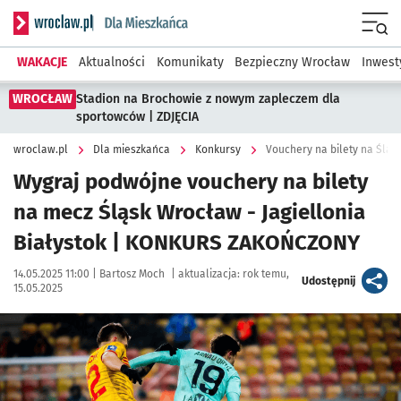
Serwis informacyjny wroclaw.pl podserwis: Dla mieszkańca
Menu
WAKACJE
Aktualności
Komunikaty
Bezpieczny Wrocław
Inwest
WROCŁAW
Stadion na Brochowie z nowym zapleczem dla
sportowców | ZDJĘCIA
wroclaw.pl
Dla mieszkańca
Konkursy
Vouchery na bilety na Śląsk
Wygraj podwójne vouchery na bilety
na mecz Śląsk Wrocław - Jagiellonia
Białystok | KONKURS ZAKOŃCZONY
Data publikacji:
Autor:
14.05.2025 11:00 |
Bartosz Moch
|
aktualizacja:
rok temu,
artykuł
Udostępnij
15.05.2025
Kliknij, aby powiększyć