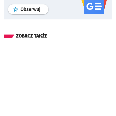
profil
google news
serwisu wroclaw
Obserwuj
ZOBACZ TAKŻE