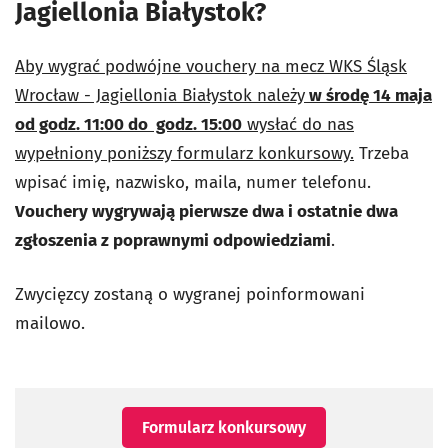
Jagiellonia Białystok?
Aby wygrać podwójne vouchery na mecz WKS Śląsk
Wrocław - Jagiellonia Białystok należy
w środę 14 maja
od godz. 11:00 do
godz. 15:00
wysłać do nas
wypełniony poniższy formularz konkursowy.
Trzeba
wpisać imię, nazwisko, maila, numer telefonu.
Vouchery wygrywają pierwsze dwa i ostatnie dwa
zgłoszenia z poprawnymi odpowiedziami
.
Zwycięzcy zostaną o wygranej poinformowani
mailowo.
Formularz konkursowy