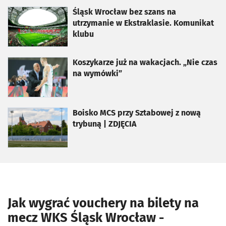
otworzy się w nowej karcie
Śląsk Wrocław bez szans na
utrzymanie w Ekstraklasie. Komunikat
klubu
otworzy się w nowej karcie
Koszykarze już na wakacjach. „Nie czas
na wymówki”
otworzy się w nowej karcie
Boisko MCS przy Sztabowej z nową
trybuną | ZDJĘCIA
Jak wygrać vouchery na bilety na
mecz WKS Śląsk Wrocław -