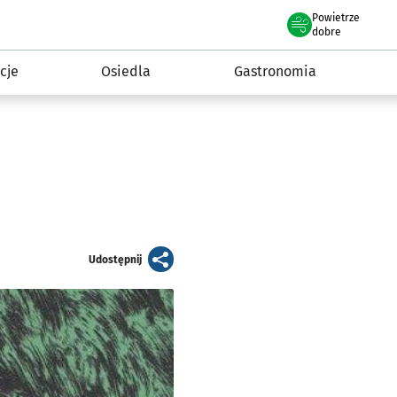
Powietrze
we Wrocławiu
 mieszkańca
dobre
cje
Osiedla
Gastronomia
artykuł
Udostępnij