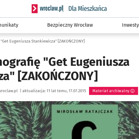
Serwis informacyjny wroclaw.pl podserwis: Dla
unikaty
Bezpieczny Wrocław
Inwesty
 "Get Eugeniusza Stankiewicza" [ZAKOŃCZONY]
ografię "Get Eugeniusza
cza" [ZAKOŃCZONY]
roclaw.pl
|
aktualizacja:
11 lat temu, 17.07.2015
Materiał archiwalny