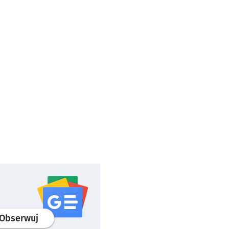
profil
google news
serwisu wroclaw.pl
Obserwuj