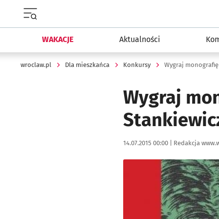
Menu główne portalu wroclaw.pl
WAKACJE
Aktualności
Kom
wroclaw.pl
Dla mieszkańca
Konkursy
Wygraj monografię
Wygraj mon
Stankiewi
Data publikacji:
Autor:
14.07.2015 00:00 |
Redakcja www.w
Kliknij, aby powiększyć