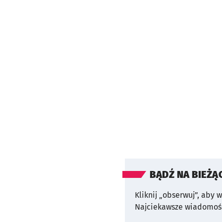
BĄDŹ NA BIEŻĄ
Kliknij „obserwuj”, aby 
Najciekawsze wiadomośc