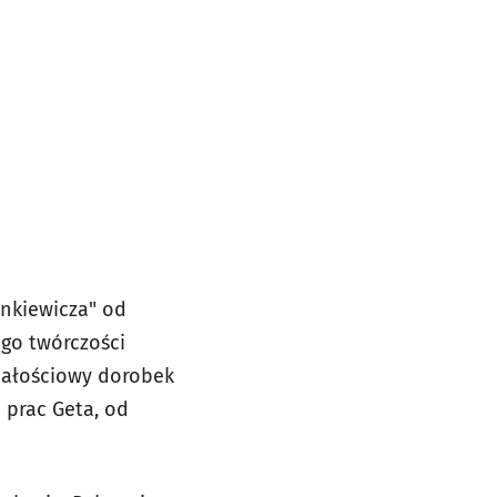
nkiewicza" od
go twórczości
 całościowy dorobek
 prac Geta, od