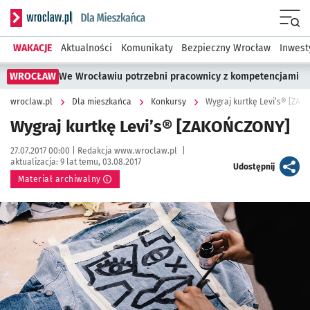
Serwis informacyjny wroclaw.pl podserwis: Dla mieszkańca
Menu
WAKACJE
Aktualności
Komunikaty
Bezpieczny Wrocław
Inwest
WROCŁAW
We Wrocławiu potrzebni pracownicy z kompetencjami
wroclaw.pl
Dla mieszkańca
Konkursy
Wygraj kurtkę Levi’s® [ZA
Wygraj kurtkę Levi’s® [ZAKOŃCZONY]
Data publikacji:
Autor:
27.07.2017 00:00 |
Redakcja www.wroclaw.pl
|
aktualizacja:
9 lat temu, 03.08.2017
artykuł
Udostępnij
Materiał archiwalny
Kliknij, aby powiększyć