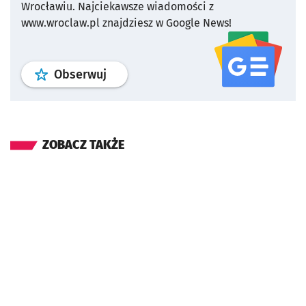
Wrocławiu.
Najciekawsze wiadomości z
www.wroclaw.pl znajdziesz w Google News!
profil
google news
serwisu wroclaw
Obserwuj
ZOBACZ TAKŻE