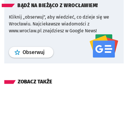
BĄDŹ NA BIEŻĄCO Z WROCŁAWIEM!
Kliknij „obserwuj”, aby wiedzieć, co dzieje się we
Wrocławiu.
Najciekawsze wiadomości z
www.wroclaw.pl znajdziesz w Google News!
profil
google news
serwisu wroclaw
Obserwuj
ZOBACZ TAKŻE