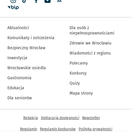
Aktualności
Dla osób z
niepełnosprawnościami
Komunikaty i ostrzeżenia
Zdrowie we Wrocławiu
Bezpieczny Wrocław
Wiadomości z regionu
Inwestycje
Polecamy
Wrocławskie osiedla
Konkursy
Gastronomia
Quizy
Edukacja
Mapa strony
Dla seniorów
Inne informacje
Redakcja
Deklaracja dostępności
Newsletter
Regulamin
Regulamin konkursów
Polityka prywatności