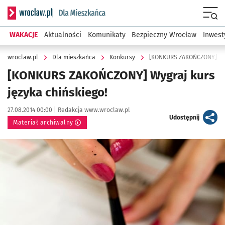
Serwis informacyjny wroclaw.pl podserwis: Dla mieszkańca
Menu
WAKACJE
Aktualności
Komunikaty
Bezpieczny Wrocław
Inwest
wroclaw.pl
Dla mieszkańca
Konkursy
[KONKURS ZAKOŃCZONY] Wygr
[KONKURS ZAKOŃCZONY] Wygraj kurs
języka chińskiego!
Data publikacji:
Autor:
27.08.2014 00:00 |
Redakcja www.wroclaw.pl
artykuł
Udostępnij
Materiał archiwalny
Kliknij, aby powiększyć