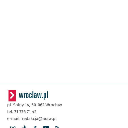
pl. Solny 14,
50-062
Wrocław
tel. 71 776 71 42
e-mail:
redakcja@araw.pl