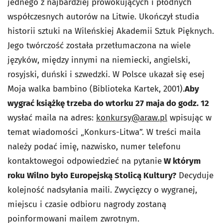
jednego z najbardziej prowokujących i płodnych
współczesnych autorów na Litwie. Ukończył studia
historii sztuki na Wileńskiej Akademii Sztuk Pięknych.
Jego twórczość została przetłumaczona na wiele
języków, między innymi na niemiecki, angielski,
rosyjski, duński i szwedzki. W Polsce ukazał się esej
Moja walka bambino
(Biblioteka Kartek, 2001).
Aby
wygrać książkę trzeba do wtorku 27 maja do godz. 12
wysłać maila na adres:
konkursy@araw.pl
wpisując w
temat wiadomości „Konkurs-Litwa”. W treści maila
należy podać imię, nazwisko, numer telefonu
kontaktowegoi odpowiedzieć na pytanie
W którym
roku Wilno było Europejską Stolicą Kultury?
Decyduje
kolejność nadsyłania maili. Zwycięzcy o wygranej,
miejscu i czasie odbioru nagrody zostaną
poinformowani mailem zwrotnym.