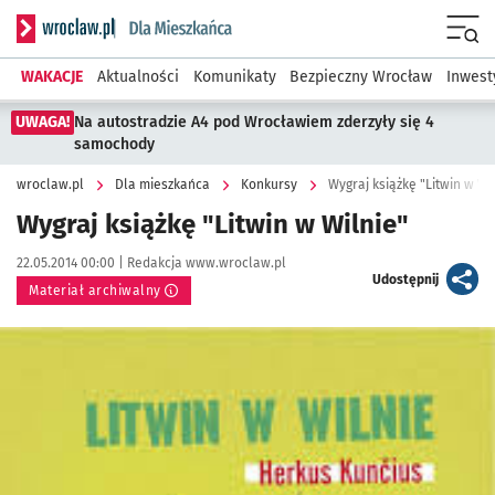
Serwis informacyjny wroclaw.pl podserwis: Dla mieszkańca
Menu
WAKACJE
Aktualności
Komunikaty
Bezpieczny Wrocław
Inwest
UWAGA!
Na autostradzie A4 pod Wrocławiem zderzyły się 4
samochody
wroclaw.pl
Dla mieszkańca
Konkursy
Wygraj książkę "Litwin w Wi
Wygraj książkę "Litwin w Wilnie"
Data publikacji:
Autor:
22.05.2014 00:00 |
Redakcja www.wroclaw.pl
artykuł
Udostępnij
Materiał archiwalny
Kliknij, aby powiększyć