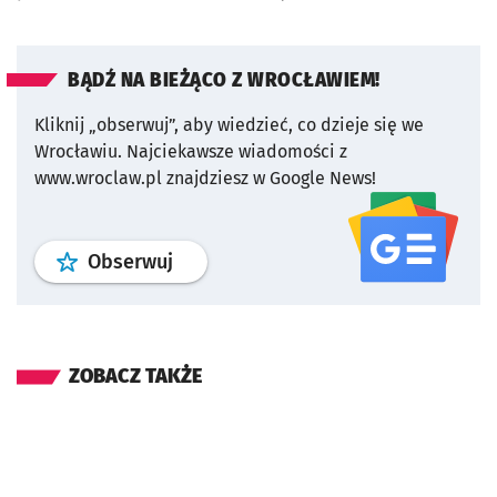
BĄDŹ NA BIEŻĄCO Z WROCŁAWIEM!
Kliknij „obserwuj”, aby wiedzieć, co dzieje się we
Wrocławiu.
Najciekawsze wiadomości z
www.wroclaw.pl znajdziesz w Google News!
profil
google news
serwisu wroclaw
Obserwuj
ZOBACZ TAKŻE