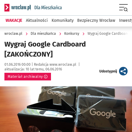
Serwis informacyjny wroclaw.pl podserwis: Dla mieszkańca
Menu
WAKACJE
Aktualności
Komunikaty
Bezpieczny Wrocław
Inwest
wroclaw.pl
Dla mieszkańca
Konkursy
Wygraj Google Cardboard 
Wygraj Google Cardboard
[ZAKOŃCZONY]
Data publikacji:
Autor:
01.06.2016 00:00 |
Redakcja www.wroclaw.pl
|
aktualizacja:
10 lat temu, 06.06.2016
artykuł
Udostępnij
Materiał archiwalny
Kliknij, aby powiększyć