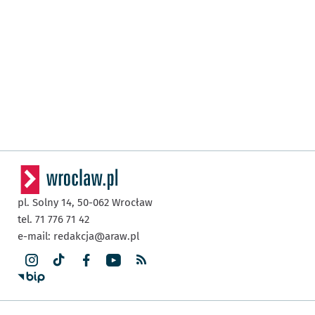
pl. Solny 14,
50-062
Wrocław
tel. 71 776 71 42
e-mail:
redakcja@araw.pl