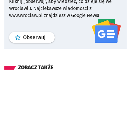
Kliknij „obserwuj”, aby wiedzieć, co dzieje się we
Wrocławiu.
Najciekawsze wiadomości z
www.wroclaw.pl znajdziesz w Google News!
profil
google news
serwisu wroclaw
Obserwuj
ZOBACZ TAKŻE