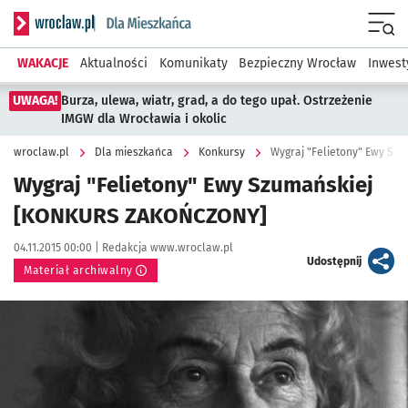
Serwis informacyjny wroclaw.pl podserwis: Dla mieszkańca
Menu
WAKACJE
Aktualności
Komunikaty
Bezpieczny Wrocław
Inwest
UWAGA!
Burza, ulewa, wiatr, grad, a do tego upał. Ostrzeżenie
IMGW dla Wrocławia i okolic
wroclaw.pl
Dla mieszkańca
Konkursy
Wygraj "Felietony" Ewy S
Wygraj "Felietony" Ewy Szumańskiej
[KONKURS ZAKOŃCZONY]
Data publikacji:
Autor:
04.11.2015 00:00 |
Redakcja www.wroclaw.pl
artykuł
Udostępnij
Materiał archiwalny
Kliknij, aby powiększyć