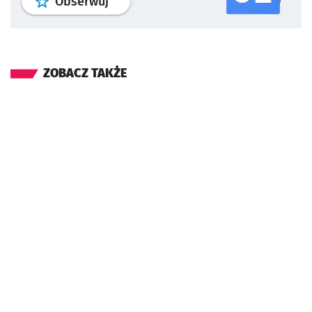
profil
google news
serwisu wroclaw
Obserwuj
ZOBACZ TAKŻE