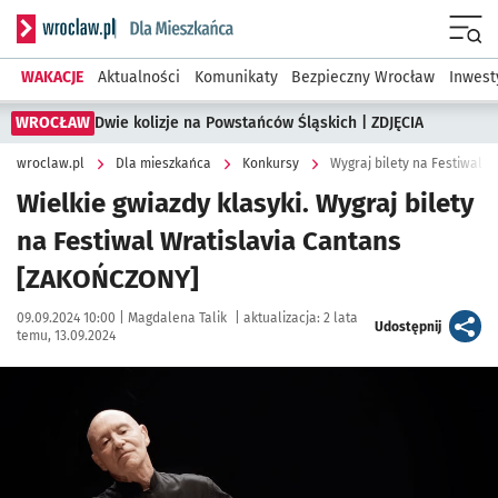
Serwis informacyjny wroclaw.pl podserwis: Dla mieszkańca
Menu
WAKACJE
Aktualności
Komunikaty
Bezpieczny Wrocław
Inwest
WROCŁAW
Dwie kolizje na Powstańców Śląskich | ZDJĘCIA
wroclaw.pl
Dla mieszkańca
Konkursy
Wygraj bilety na Festiwal 
Wielkie gwiazdy klasyki. Wygraj bilety
na Festiwal Wratislavia Cantans
[ZAKOŃCZONY]
Data publikacji:
Autor:
09.09.2024 10:00 |
Magdalena Talik
|
aktualizacja:
2 lata
artykuł
Udostępnij
temu, 13.09.2024
Kliknij, aby powiększyć