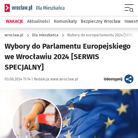
Serwis informacyjny wroclaw.pl podserwis: Dla mieszkańca
Menu
WAKACJE
Aktualności
Komunikaty
Bezpieczny Wrocław
Inwest
wroclaw.pl
Dla mieszkańca
Wybory do europarlamentu 2024 [SERWIS
Wybory do Parlamentu Europejskiego
we Wrocławiu 2024 [SERWIS
SPECJALNY]
Data publikacji:
Autor:
artykuł
03.06.2024 11:14 |
Redakcja www.wroclaw.pl
Udostępnij
Kliknij, aby powiększyć