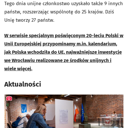
Tego dnia unijne członkostwo uzyskało także 9 innych
państw, rozszerzając wspólnotę do 25 krajów. Dziś
Unię tworzy 27 państw.
W serwisie specjalnym poświęconym 20-leciu Polski w
Unii Europejskiej przypominamy m.in. kalendarium,
jak Polska wchodziła do UE, najważniejsze inwestycje
we Wrocławiu realizowane ze środków unijnych i
wiele więcej.
Aktualności