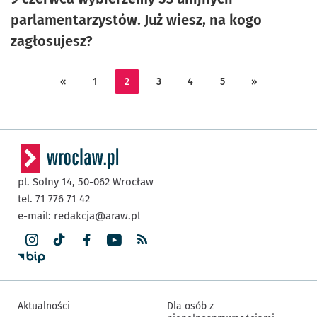
parlamentarzystów. Już wiesz, na kogo
zagłosujesz?
«
1
2
3
4
5
»
pl. Solny 14,
50-062
Wrocław
tel. 71 776 71 42
e-mail:
redakcja@araw.pl
Aktualności
Dla osób z