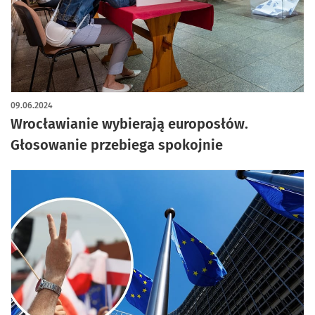
artykuł z galerią zdjęć
09.06.2024
Wrocławianie wybierają europosłów.
Głosowanie przebiega spokojnie