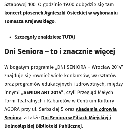
Sztabowej 100. O godzinie 19.00 odbędzie się tam
koncert piosenek Agnieszki Osieckiej w wykonaniu
Tomasza Krajewskiego
.
Szczegóły znajdziesz
TUTAJ
Dni Seniora – to i znacznie więcej
W bogatym programie „DNI SENIORA – Wrocław 2014”
znajduje się również wiele konkursów, warsztatów
oraz programów edukacyjnych i zdrowotnych, między
innymi
„SENIOR ART 2014”
, czyli Przegląd Małych
Form Teatralnych i Kabaretów w Centrum Kultury
AGORA przy ul. Serbskiej 5 oraz
Akademia Zdrowia
Seniora
, a także
Dni Seniora w Filiach Miejskiej i
Dolnośląskiej Biblioteki Publicznej
.