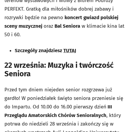
terenów wystawowych i WuWy z Biurem Podróży
PERFEKT. Gratką dla miłośników dobrej zabawy i
rozrywki będzie na pewno
koncert gwiazd polskiej
sceny muzycznej
oraz
Bal Seniora
w klimacie kina lat
50 i 60.
Szczegóły znajdziesz
TUTAJ
22 września: Muzyka i twórczość
Seniora
Przed tym dniem niejeden senior rozgrzewa już
gardło! W poniedziałek święto seniora przeniesie się
do Impartu. Od 10.00 do 16.00 pierwszy dzień
III
Przeglądu Amatorskich Chórów Senioralnych
, który
potrwa do niedzieli 28 września i zakończy się w