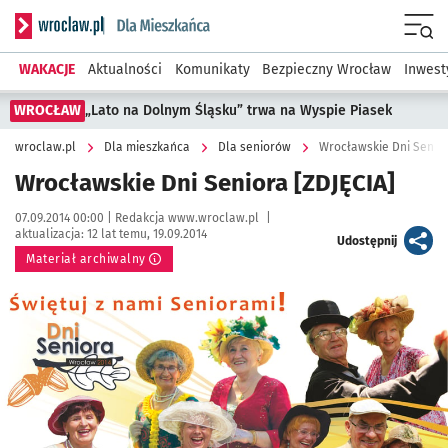
Serwis informacyjny wroclaw.pl podserwis: Dla mieszkańca
Menu
WAKACJE
Aktualności
Komunikaty
Bezpieczny Wrocław
Inwest
WROCŁAW
„Lato na Dolnym Śląsku” trwa na Wyspie Piasek
wroclaw.pl
Dla mieszkańca
Dla seniorów
Wrocławskie Dni Senior
Wrocławskie Dni Seniora [ZDJĘCIA]
Data publikacji:
Autor:
07.09.2014 00:00 |
Redakcja www.wroclaw.pl
|
aktualizacja:
12 lat temu, 19.09.2014
artykuł
Udostępnij
Materiał archiwalny
Kliknij, aby powiększyć