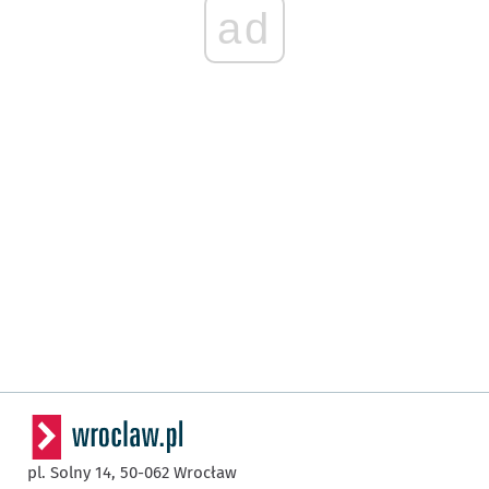
ad
pl. Solny 14,
50-062
Wrocław