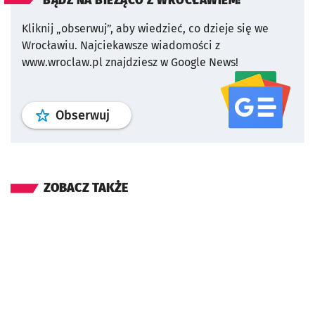
BĄDŹ NA BIEŻĄCO Z WROCŁAWIEM!
Kliknij „obserwuj”, aby wiedzieć, co dzieje się we
Wrocławiu.
Najciekawsze wiadomości z
www.wroclaw.pl znajdziesz w Google News!
profil
google news
serwisu wroclaw
Obserwuj
ZOBACZ TAKŻE