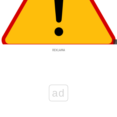
REKLAMA
ad