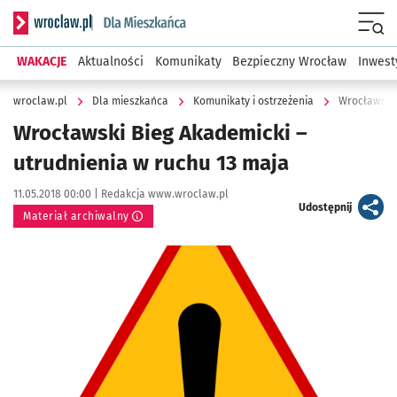
Serwis informacyjny wroclaw.pl podserwis: Dla mieszkańca
Menu
WAKACJE
Aktualności
Komunikaty
Bezpieczny Wrocław
Inwest
wroclaw.pl
Dla mieszkańca
Komunikaty i ostrzeżenia
Wrocławski 
Wrocławski Bieg Akademicki –
utrudnienia w ruchu 13 maja
Data publikacji:
Autor:
11.05.2018 00:00 |
Redakcja www.wroclaw.pl
artykuł
Udostępnij
Materiał archiwalny
Kliknij, aby powiększyć