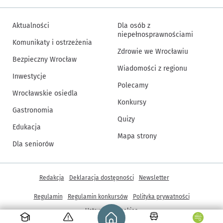
Aktualności
Dla osób z
niepełnosprawnościami
Komunikaty i ostrzeżenia
Zdrowie we Wrocławiu
Bezpieczny Wrocław
Wiadomości z regionu
Inwestycje
Polecamy
Wrocławskie osiedla
Konkursy
Gastronomia
Quizy
Edukacja
Mapa strony
Dla seniorów
Inne informacje
Redakcja
Deklaracja dostępności
Newsletter
Regulamin
Regulamin konkursów
Polityka prywatności
Strona główna - wroclaw.pl
Ustawienia cookies