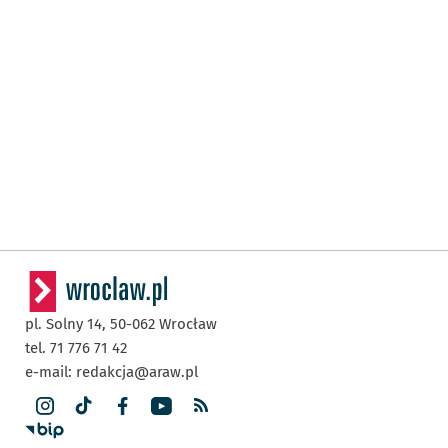
pl. Solny 14,
50-062
Wrocław
tel. 71 776 71 42
e-mail:
redakcja@araw.pl