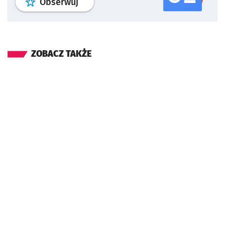
profil
google news
serwisu wroclaw
Obserwuj
ZOBACZ TAKŻE