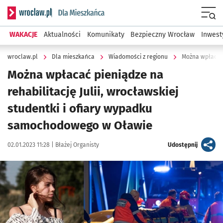
Serwis informacyjny wroclaw.pl podserwis: Dla mieszkańca
Menu
WAKACJE
Aktualności
Komunikaty
Bezpieczny Wrocław
Inwest
wroclaw.pl
Dla mieszkańca
Wiadomości z regionu
Można wpłacać pieniądze na
rehabilitację Julii, wrocławskiej
studentki i ofiary wypadku
samochodowego w Oławie
Data publikacji:
Autor:
artykuł
02.01.2023 11:28 |
Błażej Organisty
Udostępnij
Kliknij, aby powiększyć