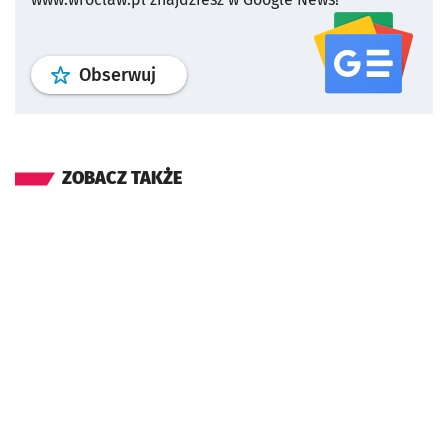
profil
google news
serwisu wroclaw
Obserwuj
ZOBACZ TAKŻE