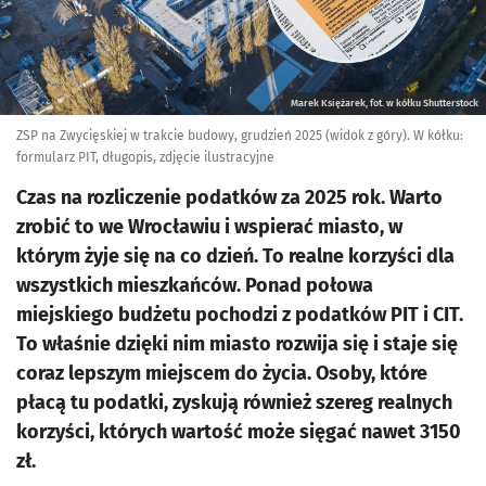
Marek Księżarek, fot. w kółku Shutterstock
ZSP na Zwycięskiej w trakcie budowy, grudzień 2025 (widok z góry). W kółku:
formularz PIT, długopis, zdjęcie ilustracyjne
Czas na rozliczenie podatków za 2025 rok. Warto
zrobić to we Wrocławiu i wspierać miasto, w
którym żyje się na co dzień. To realne korzyści dla
wszystkich mieszkańców. Ponad połowa
miejskiego budżetu pochodzi z podatków PIT i CIT.
To właśnie dzięki nim miasto rozwija się i staje się
coraz lepszym miejscem do życia. Osoby, które
płacą tu podatki, zyskują również szereg realnych
korzyści, których wartość może sięgać nawet 3150
zł.