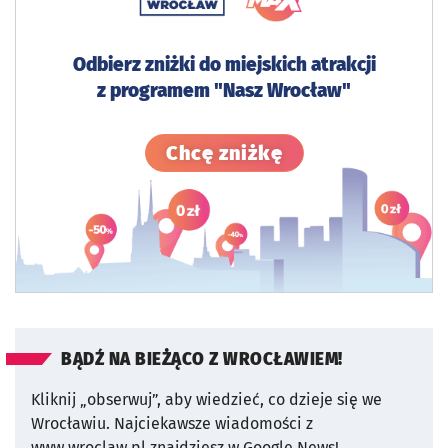
Odbierz zniżki do miejskich atrakcji
z programem "Nasz Wrocław"
Sprawdź szczegó
Chcę zniżkę
BĄDŹ NA BIEŻĄCO Z WROCŁAWIEM!
Kliknij „obserwuj”, aby wiedzieć, co dzieje się we
Wrocławiu.
Najciekawsze wiadomości z
www.wroclaw.pl znajdziesz w Google News!