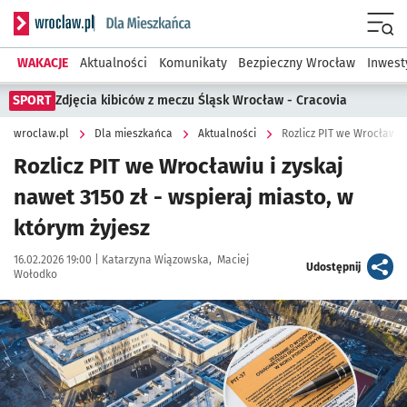
Serwis informacyjny wroclaw.pl podserwis: Dla mieszkańca
Menu
WAKACJE
Aktualności
Komunikaty
Bezpieczny Wrocław
Inwest
SPORT
Zdjęcia kibiców z meczu Śląsk Wrocław - Cracovia
wroclaw.pl
Dla mieszkańca
Aktualności
Rozlicz PIT we Wrocławiu 
Rozlicz PIT we Wrocławiu i zyskaj
nawet 3150 zł - wspieraj miasto, w
którym żyjesz
Data publikacji:
Autor:
16.02.2026 19:00 |
Katarzyna Wiązowska
Maciej
artykuł
Udostępnij
Wołodko
Kliknij, aby powiększyć