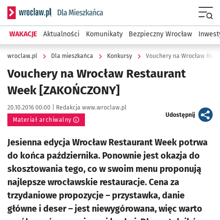
Serwis informacyjny wroclaw.pl podserwis: Dla mieszkańca
Menu
WAKACJE
Aktualności
Komunikaty
Bezpieczny Wrocław
Inwest
wroclaw.pl
Dla mieszkańca
Konkursy
Vouchery na Wrocław Rest
Vouchery na Wrocław Restaurant
Week [ZAKOŃCZONY]
Data publikacji:
Autor:
20.10.2016 00:00 |
Redakcja www.wroclaw.pl
artykuł
Udostępnij
Materiał archiwalny
Jesienna edycja Wrocław Restaurant Week potrwa
do końca października. Ponownie jest okazja do
skosztowania tego, co w swoim menu proponują
najlepsze wrocławskie restauracje. Cena za
trzydaniowe propozycje – przystawka, danie
główne i deser – jest niewygórowana, więc warto