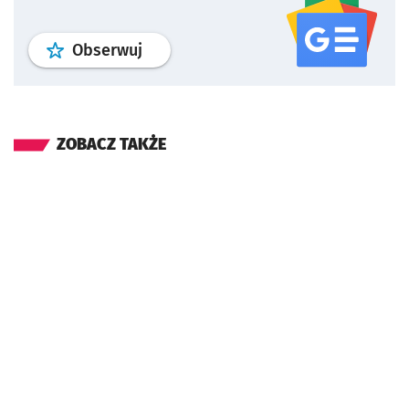
profil
google news
serwisu wroclaw
Obserwuj
ZOBACZ TAKŻE