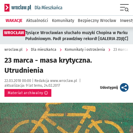
Serwis informacyjny wroclaw.pl podserwis: Dla mieszkańca
Menu
WAKACJE
Aktualności
Komunikaty
Bezpieczny Wrocław
Inwest
WROCŁAW
Tysiące Wrocławian słuchało muzyki Chopina w Parku
Południowym. Padł prawdziwy rekord! [GALERIA ZDJĘĆ]
wroclaw.pl
Dla mieszkańca
Komunikaty i ostrzeżenia
23 marca - 
23 marca - masa krytyczna.
Utrudnienia
Data publikacji:
Autor:
22.03.2018 00:00 |
Redakcja www.wroclaw.pl
|
aktualizacja:
9 lat temu, 24.02.2017
artykuł
Udostępnij
Materiał archiwalny
Kliknij, aby powiększyć