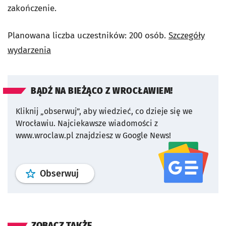
zakończenie.
Planowana liczba uczestników: 200 osób.
Szczegóły
wydarzenia
BĄDŹ NA BIEŻĄCO Z WROCŁAWIEM!
Kliknij „obserwuj”, aby wiedzieć, co dzieje się we
Wrocławiu.
Najciekawsze wiadomości z
www.wroclaw.pl znajdziesz w Google News!
profil
google news
serwisu wroclaw
Obserwuj
ZOBACZ TAKŻE