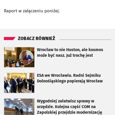
Raport w załączeniu poniżej.
ZOBACZ RÓWNIEŻ
otworzy się w nowej karcie
Wrocław to nie Huston, ale kosmos
może być nasz. Już trochę jest
otworzy się w nowej karcie
ESA we Wrocławiu. Radni Sejmiku
Dolnośląskiego popierają Wrocław
otworzy się w nowej karcie
Wygodniej załatwisz sprawy w
urzędzie. Kolejna część COM na
Zapolskiej przejdzie modernizację