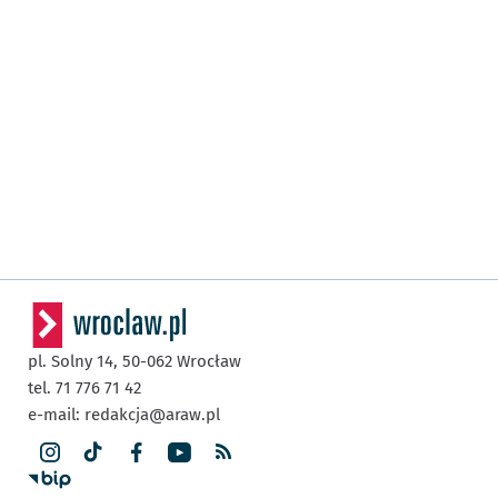
pl. Solny 14,
50-062
Wrocław
tel. 71 776 71 42
e-mail:
redakcja@araw.pl