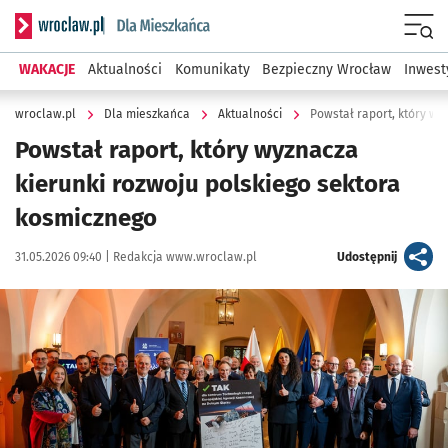
Serwis informacyjny wroclaw.pl podserwis: Dla mieszkańca
Menu
WAKACJE
Aktualności
Komunikaty
Bezpieczny Wrocław
Inwest
wroclaw.pl
Dla mieszkańca
Aktualności
Powstał raport, który wy
Powstał raport, który wyznacza
kierunki rozwoju polskiego sektora
kosmicznego
Data publikacji:
Autor:
artykuł
31.05.2026 09:40 |
Redakcja www.wroclaw.pl
Udostępnij
Kliknij, aby powiększyć