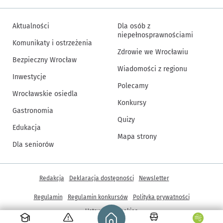
Aktualności
Dla osób z
niepełnosprawnościami
Komunikaty i ostrzeżenia
Zdrowie we Wrocławiu
Bezpieczny Wrocław
Wiadomości z regionu
Inwestycje
Polecamy
Wrocławskie osiedla
Konkursy
Gastronomia
Quizy
Edukacja
Mapa strony
Dla seniorów
Inne informacje
Redakcja
Deklaracja dostępności
Newsletter
Regulamin
Regulamin konkursów
Polityka prywatności
Strona główna - wroclaw.pl
Ustawienia cookies