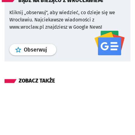
BĄDŹ NA BIEŻĄCO Z WROCŁAWIEM!
Kliknij „obserwuj”, aby wiedzieć, co dzieje się we
Wrocławiu.
Najciekawsze wiadomości z
www.wroclaw.pl znajdziesz w Google News!
profil
google news
serwisu wroclaw
Obserwuj
ZOBACZ TAKŻE