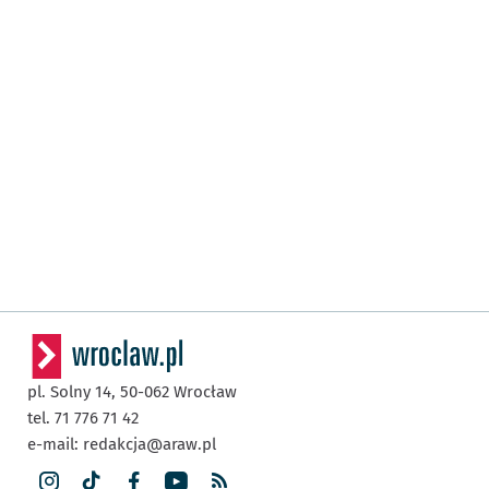
pl. Solny 14,
50-062
Wrocław
tel. 71 776 71 42
e-mail:
redakcja@araw.pl