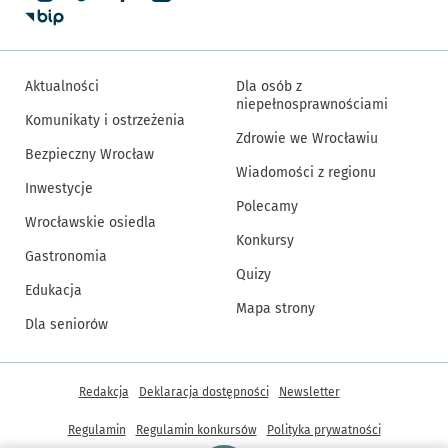
Aktualności
Dla osób z
niepełnosprawnościami
Komunikaty i ostrzeżenia
Zdrowie we Wrocławiu
Bezpieczny Wrocław
Wiadomości z regionu
Inwestycje
Polecamy
Wrocławskie osiedla
Konkursy
Gastronomia
Quizy
Edukacja
Mapa strony
Dla seniorów
Inne informacje
Redakcja
Deklaracja dostępności
Newsletter
Regulamin
Regulamin konkursów
Polityka prywatności