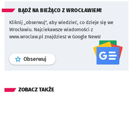
BĄDŹ NA BIEŻĄCO Z WROCŁAWIEM!
Kliknij „obserwuj”, aby wiedzieć, co dzieje się we
Wrocławiu.
Najciekawsze wiadomości z
www.wroclaw.pl znajdziesz w Google News!
profil
google news
serwisu wroclaw
Obserwuj
ZOBACZ TAKŻE