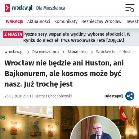
Serwis informacyjny wroclaw.pl podserwis: Dla mieszkańca
Menu
WAKACJE
Aktualności
Komunikaty
Bezpieczny Wrocław
Inwest
Z MIASTA
Pyszne sery, wspaniałe wędliny, wyborne słodkości. W
Rynku do niedzieli trwa Wrocławska Feta [ZDJĘCIA]
wroclaw.pl
Dla mieszkańca
Aktualności
Wrocław to nie Huston, 
Wrocław nie będzie ani Huston, ani
Bajkonurem, ale kosmos może być
nasz. Już trochę jest
Data publikacji:
Autor:
artykuł
26.03.2026 21:01 |
Bartosz Chochołowski
Udostępnij
Kliknij, aby powiększyć