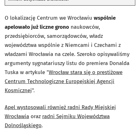
O lokalizację Centrum we Wrocławiu
wspólnie
apelowało już liczne grono
naukowców,
przedsiębiorców, samorządowców, władz
województwa wspólnie z Niemcami i Czechami z
władzami Wrocławia na czele. Szeroko opisywaliśmy
argumenty sygnatariuszy listu do premiera Donalda
Tuska w artykule "
Wrocław stara się o prestiżowe
Centrum Technologiczne Europejskiej Agencji
Kosmicznej
".
Apel wystosowali również radni Rady Miejskiej
Wrocławia
oraz
radni Sejmiku Województwa
Dolnośląskiego
.