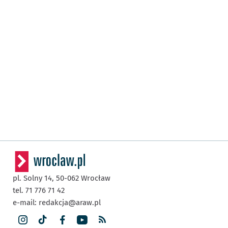
pl. Solny 14,
50-062
Wrocław
tel. 71 776 71 42
e-mail:
redakcja@araw.pl