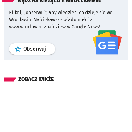
BĄDŹ NA BIEŻĄCO Z WROCŁAWIEM!
Kliknij „obserwuj”, aby wiedzieć, co dzieje się we
Wrocławiu.
Najciekawsze wiadomości z
www.wroclaw.pl znajdziesz w Google News!
profil
google news
serwisu wroclaw
Obserwuj
ZOBACZ TAKŻE