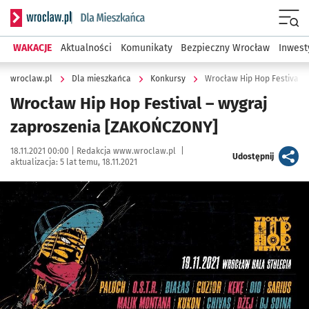
Serwis informacyjny wroclaw.pl podserwis: Dla mieszkańca
Menu
WAKACJE
Aktualności
Komunikaty
Bezpieczny Wrocław
Inwest
wroclaw.pl
Dla mieszkańca
Konkursy
Wrocław Hip Hop Festival 
Wrocław Hip Hop Festival – wygraj
zaproszenia [ZAKOŃCZONY]
Data publikacji:
Autor:
18.11.2021 00:00 |
Redakcja www.wroclaw.pl
|
artykuł
Udostępnij
aktualizacja:
5 lat temu, 18.11.2021
Kliknij, aby powiększyć