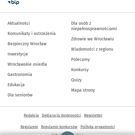
Aktualności
Dla osób z
niepełnosprawnościami
Komunikaty i ostrzeżenia
Zdrowie we Wrocławiu
Bezpieczny Wrocław
Wiadomości z regionu
Inwestycje
Polecamy
Wrocławskie osiedla
Konkursy
Gastronomia
Quizy
Edukacja
Mapa strony
Dla seniorów
Inne informacje
Redakcja
Deklaracja dostępności
Newsletter
Regulamin
Regulamin konkursów
Polityka prywatności