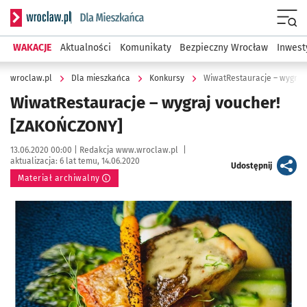
Serwis informacyjny wroclaw.pl podserwis: Dla mieszkańca
Menu
WAKACJE
Aktualności
Komunikaty
Bezpieczny Wrocław
Inwest
wroclaw.pl
Dla mieszkańca
Konkursy
WiwatRestauracje – wygraj
WiwatRestauracje – wygraj voucher!
[ZAKOŃCZONY]
Data publikacji:
Autor:
13.06.2020 00:00 |
Redakcja www.wroclaw.pl
|
aktualizacja:
6 lat temu, 14.06.2020
artykuł
Udostępnij
Materiał archiwalny
Kliknij, aby powiększyć