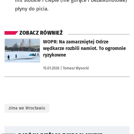
mu słodkie i ciepłe (nie gorące i bezalkoholowe)
płyny do picia.
ZOBACZ RÓWNIEŻ
otworzy się w nowej karcie
WOPR: Na zamarzniętej Odrze
wędkarze rozbili namiot. To ogromnie
ryzykowne
15.01.2026
| Tomasz Wysocki
zima we Wrocławiu