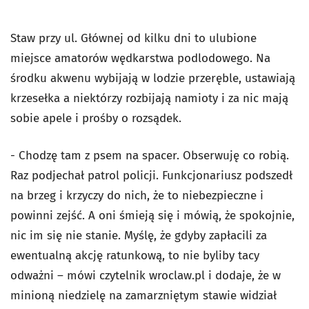
Staw przy ul. Głównej od kilku dni to ulubione
miejsce amatorów wędkarstwa podlodowego. Na
środku akwenu wybijają w lodzie przeręble, ustawiają
krzesełka a niektórzy rozbijają namioty i za nic mają
sobie apele i prośby o rozsądek.
- Chodzę tam z psem na spacer. Obserwuję co robią.
Raz podjechał patrol policji. Funkcjonariusz podszedł
na brzeg i krzyczy do nich, że to niebezpieczne i
powinni zejść. A oni śmieją się i mówią, że spokojnie,
nic im się nie stanie. Myślę, że gdyby zapłacili za
ewentualną akcję ratunkową, to nie byliby tacy
odważni – mówi czytelnik wroclaw.pl i dodaje, że w
minioną niedzielę na zamarzniętym stawie widział