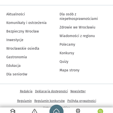
Aktualności
Dla osób z
niepełnosprawnościami
Komunikaty i ostrzeżenia
Zdrowie we Wrocławiu
Bezpieczny Wrocław
Wiadomości z regionu
Inwestycje
Polecamy
Wrocławskie osiedla
Konkursy
Gastronomia
Quizy
Edukacja
Mapa strony
Dla seniorów
Inne informacje
Redakcja
Deklaracja dostępności
Newsletter
Regulamin
Regulamin konkursów
Polityka prywatności
Strona główna - wroclaw.pl
Ustawienia cookies