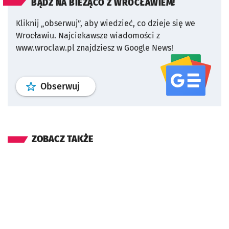
BĄDŹ NA BIEŻĄCO Z WROCŁAWIEM!
Kliknij „obserwuj”, aby wiedzieć, co dzieje się we
Wrocławiu.
Najciekawsze wiadomości z
www.wroclaw.pl znajdziesz w Google News!
profil
google news
serwisu wroclaw
Obserwuj
ZOBACZ TAKŻE