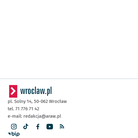
pl. Solny 14,
50-062
Wrocław
tel. 71 776 71 42
e-mail:
redakcja@araw.pl