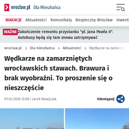
Serwis informacyjny wroclaw.pl podserwis: Dla mieszkańca
Menu
WAKACJE
Aktualności
Komunikaty
Bezpieczny Wrocław
Inwest
WAŻNE
Zakończenie remontu przystanku "pl. Jana Pawła II".
Autobusy będą się tam znowu zatrzymywać
wroclaw.pl
Dla mieszkańca
Aktualności
Wędkarze na zamarznięty
Wędkarze na zamarzniętych
wrocławskich stawach. Brawura i
brak wyobraźni. To proszenie się o
nieszczęście
Data publikacji:
Autor:
artykuł
01.02.2026 12:06 |
Jarek Ratajczak
Udostępnij
Kliknij, aby zobaczyć galerię
Kliknij, aby powiększyć