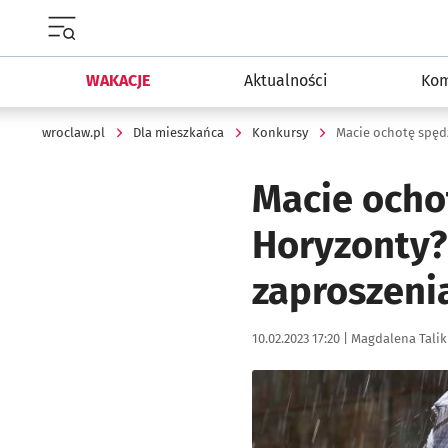
Menu główne portalu wroclaw.pl
WAKACJE
Aktualności
Kom
wroclaw.pl
Dla mieszkańca
Konkursy
Macie ocho
Horyzonty
zaproszen
Data publikacji:
Autor:
10.02.2023 17:20 |
Magdalena Talik
Kliknij, aby powiększyć