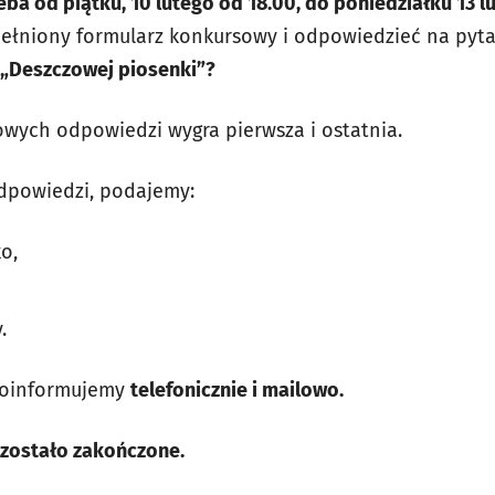
eba od piątku
, 10 lutego od 18.00, do poniedziałku 13 
ełniony formularz konkursowy i odpowiedzieć na pyt
 „Deszczowej piosenki”?
wych odpowiedzi wygra pierwsza i ostatnia.
dpowiedzi, podajemy:
o,
.
poinformujemy
telefonicznie i mailowo.
zostało zakończone.