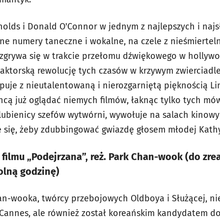
olds i Donald O'Connor w jednym z najlepszych i najsł
ne numery taneczne i wokalne, na czele z nieśmierte
rozgrywa się w trakcie przełomu dźwiękowego w hollywo
 aktorską rewolucję tych czasów w krzywym zwierciadl
puje z nieutalentowaną i nierozgarniętą pięknością L
hcą już oglądać niemych filmów, łaknąc tylko tych mów
ulubienicy szefów wytwórni, wywołuje na salach kino
e się, żeby zdubbingować gwiazdę głosem młodej Kathy
filmu „Podejrzana”, reż. Park Chan-wook (do zre
olną godzinę)
an-wooka, twórcy przebojowych Oldboya i Służącej, ni
 Cannes, ale również został koreańskim kandydatem do