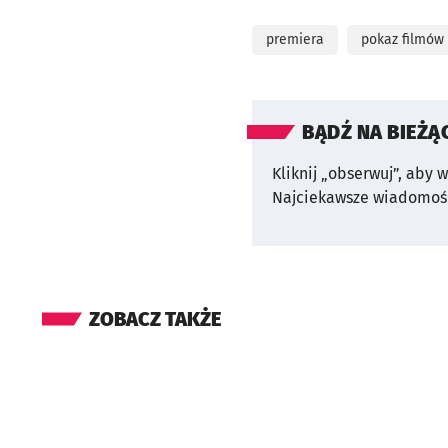
premiera
pokaz filmów
BĄDŹ NA BIEŻĄ
Kliknij „obserwuj”, aby 
Najciekawsze wiadomośc
ZOBACZ TAKŻE