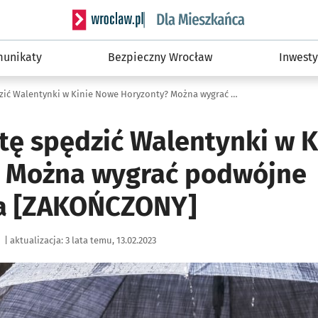
Serwis informacyjny wroclaw.pl podserwis: Dla
unikaty
Bezpieczny Wrocław
Inwesty
Macie ochotę spędzić Walentynki w Kinie Nowe Horyzonty? Można wygrać podwójne zaproszenia [ZAKOŃCZONY]
tę spędzić Walentynki w 
? Można wygrać podwójne
ia [ZAKOŃCZONY]
|
aktualizacja:
3 lata temu, 13.02.2023