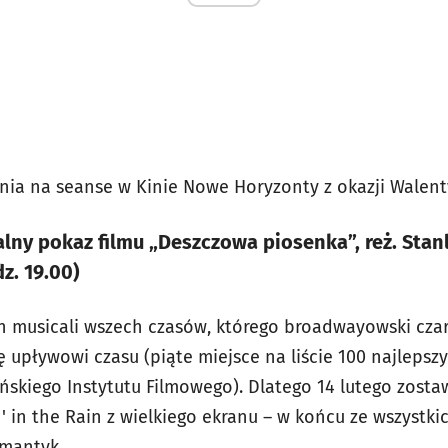
nia na seanse w Kinie Nowe Horyzonty z okazji Walen
lny pokaz filmu „Deszczowa piosenka”, reż. Sta
dz. 19.00)
ch musicali wszech czasów, którego broadwayowski cza
ę upływowi czasu (piąte miejsce na liście 100 najleps
skiego Instytutu Filmowego). Dlatego 14 lutego zosta
n' in the Rain z wielkiego ekranu – w końcu ze wszyst
omantyk.