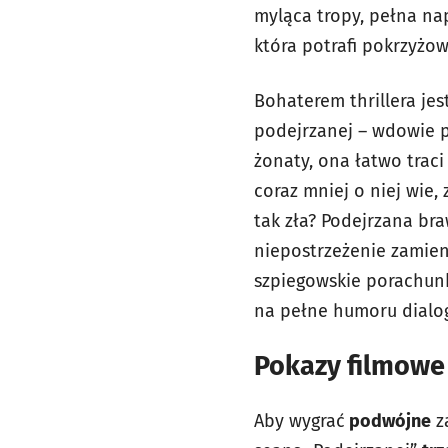
myląca tropy, pełna nap
która potrafi pokrzyżowa
Bohaterem thrillera jes
podejrzanej – wdowie po
żonaty, ona łatwo tra
coraz mniej o niej wie, 
tak zła? Podejrzana bra
niepostrzeżenie zamien
szpiegowskie porachunki
na pełne humoru dialog
Pokazy filmowe 
Aby wygrać
podwójne
z