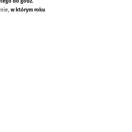
lutego do godz.
anie,
w którym roku