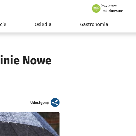
Powietrze
we Wrocławiu
 mieszkańca
umiarkowane
cje
Osiedla
Gastronomia
Kinie Nowe
artykuł
Udostępnij