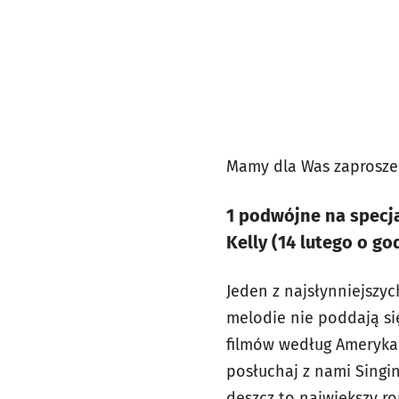
Mamy dla Was zaprosze
1 podwójne na specja
Kelly (14 lutego o go
Jeden z najsłynniejszy
melodie nie poddają si
filmów według Amerykań
posłuchaj z nami Singi
deszcz to największy r