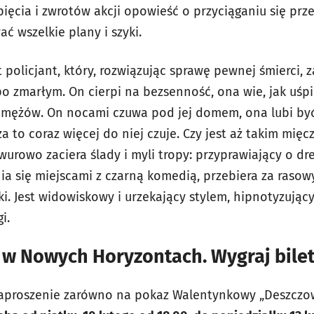
ięcia i zwrotów akcji opowieść o przyciąganiu się prze
ć wszelkie plany i szyki.
t policjant, który, rozwiązując sprawę pewnej śmierci, 
 zmarłym. On cierpi na bezsenność, ona wie, jak uśpić
ci mężów. On nocami czuwa pod jej domem, ona lubi b
za to coraz więcej do niej czuje. Czy jest aż takim mięc
wurowo zaciera ślady i myli tropy: przyprawiający o dre
ia się miejscami z czarną komedią, przebiera za raso
. Jest widowiskowy i urzekający stylem, hipnotyzujący
i.
w Nowych Horyzontach. Wygraj bilet
aproszenie zarówno na pokaz Walentynkowy „Deszczowej