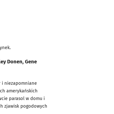
tynek.
nley Donen, Gene
r i niezapomniane
zych amerykańskich
wcie parasol w domu i
kich zjawisk pogodowych