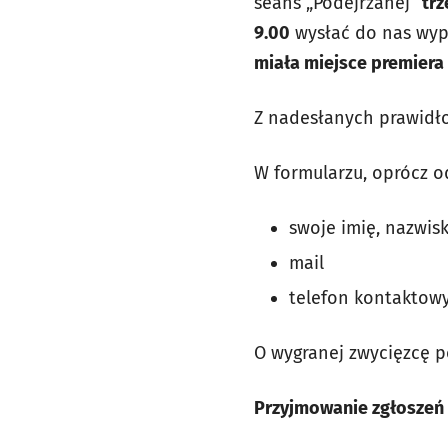
seans „Podejrzanej”
trz
9.00
wysłać do nas wyp
miała miejsce premiera
Z nadesłanych prawidło
W formularzu, oprócz o
swoje imię, nazwisk
mail
telefon kontaktowy
O wygranej zwycięzcę 
Przyjmowanie zgłoszeń 