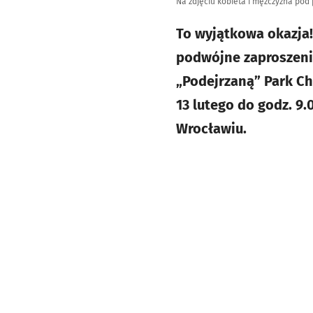
Na zdjęciu kobieta i mężczyzna pod
To wyjątkowa okazja!
podwójne zaproszenia
„Podejrzaną” Park Ch
13 lutego do godz. 9
Wrocławiu.