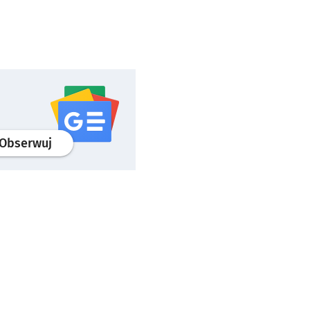
profil
google news
serwisu wroclaw.pl
Obserwuj