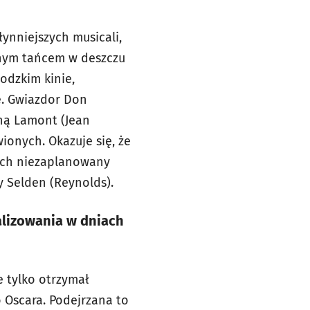
ynniejszych musicali,
lnym tańcem w deszczu
odzkim kinie,
e. Gwiazdor Don
iną Lamont (Jean
ionych. Okazuje się, że
wych niezaplanowany
 Selden (Reynolds).
alizowania w dniach
e tylko otrzymał
 Oscara. Podejrzana to